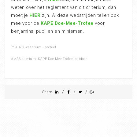
weten over het reglement van dit criterium, dan
moet je
HIER
zijn. Al deze wedstrijden tellen ook
mee voor de
KAPE Doe-Mee-Trofee
voor
benjamins, pupillen en miniemen.
A.A.S.-criterium - archief
#
AAS-citerium
,
KAPE Doe Mee Trofee
,
outdoor
/
/
/
Share: