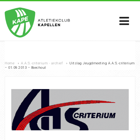
Home
›
A.A.S.-criterium - archief
›
Uitslag Jeugdmeeting A.A.S.-criterium
– 01.09.2013 – Boechout