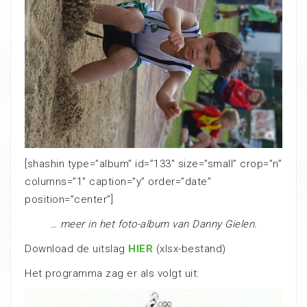
[shashin type=”album” id=”133″ size=”small” crop=”n”
columns=”1″ caption=”y” order=”date”
position=”center”]
… meer in het foto-album van Danny Gielen.
Download de uitslag
HIER
(xlsx-bestand)
Het programma zag er als volgt uit: