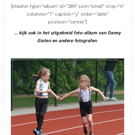
[shashin type=”album” id=”289″ size=”small” crop=”n”
columns=”1″ caption=”y” order=”date”
position=”center”]
… kijk ook in het uitgebreid foto-album van Danny
Gielen en andere fotografen.