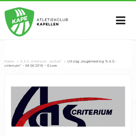
Home
›
A.A.S.-criterium - archief
›
Uitslag Jeugdmeeting “A.A.S.-
criterium” – 04.06.2016 – Essen