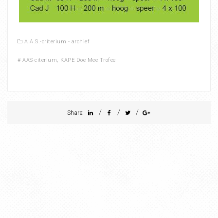
A.A.S.-criterium - archief
#
AAS-citerium
,
KAPE Doe Mee Trofee
/
/
/
Share: