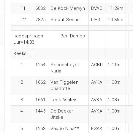
11
6832
De Kock Mervyn
BVAC
11.29m
12
7825
Smout Senne
LIER
10.36m
hoogspringen Ben Dames
Uur=14:03
Reeks:1
1
1254
Schoonheydt
ACBR
1.11m
Nuria
2
1662
Van Tiggelen
AVKA
1.08m
Charlotte
3
1661
Teck Ashley
AVKA
1.08m
4
1445
De Decker
AVKA
1.00m
Jitske
5
1253
Vaudo Nina**
ESAK
1.00m