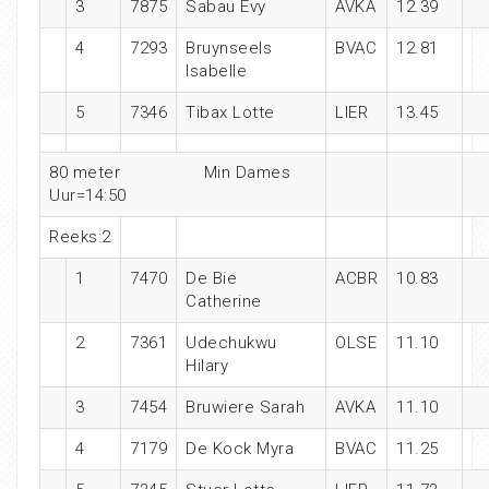
3
7875
Sabau Evy
AVKA
12.39
4
7293
Bruynseels
BVAC
12.81
Isabelle
5
7346
Tibax Lotte
LIER
13.45
80 meter Min Dames
Uur=14:50
Reeks:2
1
7470
De Bie
ACBR
10.83
Catherine
2
7361
Udechukwu
OLSE
11.10
Hilary
3
7454
Bruwiere Sarah
AVKA
11.10
4
7179
De Kock Myra
BVAC
11.25