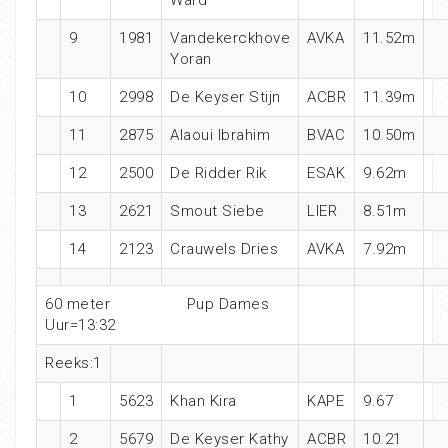
9
1981
Vandekerckhove
AVKA
11.52m
Yoran
10
2998
De Keyser Stijn
ACBR
11.39m
11
2875
Alaoui Ibrahim
BVAC
10.50m
12
2500
De Ridder Rik
ESAK
9.62m
13
2621
Smout Siebe
LIER
8.51m
14
2123
Crauwels Dries
AVKA
7.92m
60 meter Pup Dames
Uur=13:32
Reeks:1
1
5623
Khan Kira
KAPE
9.67
2
5679
De Keyser Kathy
ACBR
10.21