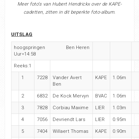
Meer foto’s van Hubert Hendrickx over de KAPE-
cadetten, zitten in dit beperkte foto-album.
UITSLAG
hoogspringen Ben Heren
Uur=14:58
Reeks:1
1
7228
Vander Avert
KAPE
1.06m
Ben
2
6832
De Kock Mervyn
BVAC
1.06m
3
7828
Corbiau Maxime
LIER
1.03m
4
7056
Devriendt Lars
LIER
0.95m
5
7404
Willaert Thomas
KAPE
0.90m