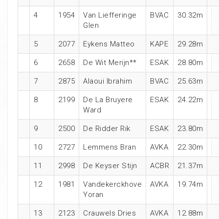
4
1954
Van Liefferinge
BVAC
30.32m
Glen
5
2077
Eykens Matteo
KAPE
29.28m
6
2658
De Wit Merijn**
ESAK
28.80m
7
2875
Alaoui Ibrahim
BVAC
25.63m
8
2199
De La Bruyere
ESAK
24.22m
Ward
9
2500
De Ridder Rik
ESAK
23.80m
10
2727
Lemmens Bran
AVKA
22.30m
11
2998
De Keyser Stijn
ACBR
21.37m
12
1981
Vandekerckhove
AVKA
19.74m
Yoran
13
2123
Crauwels Dries
AVKA
12.88m