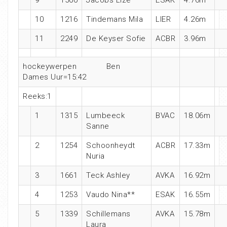
10
1216
Tindemans Mila
LIER
4.26m
11
2249
De Keyser Sofie
ACBR
3.96m
hockeywerpen Ben
Dames Uur=15:42
Reeks:1
1
1315
Lumbeeck
BVAC
18.06m
Sanne
2
1254
Schoonheydt
ACBR
17.33m
Nuria
3
1661
Teck Ashley
AVKA
16.92m
4
1253
Vaudo Nina**
ESAK
16.55m
5
1339
Schillemans
AVKA
15.78m
Laura