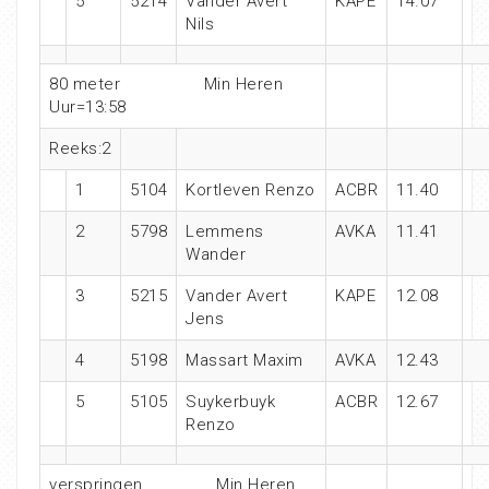
5
5214
Vander Avert
KAPE
14.07
Nils
80 meter Min Heren
Uur=13:58
Reeks:2
1
5104
Kortleven Renzo
ACBR
11.40
2
5798
Lemmens
AVKA
11.41
Wander
3
5215
Vander Avert
KAPE
12.08
Jens
4
5198
Massart Maxim
AVKA
12.43
5
5105
Suykerbuyk
ACBR
12.67
Renzo
verspringen Min Heren