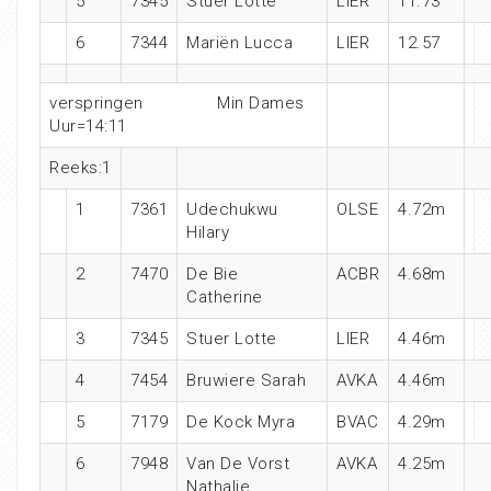
5
7345
Stuer Lotte
LIER
11.73
6
7344
Mariën Lucca
LIER
12.57
verspringen Min Dames
Uur=14:11
Reeks:1
1
7361
Udechukwu
OLSE
4.72m
Hilary
2
7470
De Bie
ACBR
4.68m
Catherine
3
7345
Stuer Lotte
LIER
4.46m
4
7454
Bruwiere Sarah
AVKA
4.46m
5
7179
De Kock Myra
BVAC
4.29m
6
7948
Van De Vorst
AVKA
4.25m
Nathalie