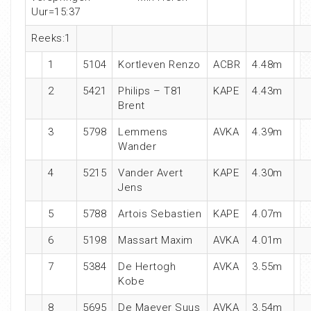
Uur=15:37
Reeks:1
1
5104
Kortleven Renzo
ACBR
4.48m
2
5421
Philips – T81
KAPE
4.43m
Brent
3
5798
Lemmens
AVKA
4.39m
Wander
4
5215
Vander Avert
KAPE
4.30m
Jens
5
5788
Artois Sebastien
KAPE
4.07m
6
5198
Massart Maxim
AVKA
4.01m
7
5384
De Hertogh
AVKA
3.55m
Kobe
8
5695
De Maeyer Suus
AVKA
3.54m