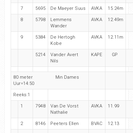
7
5695
De Maeyer Suus
AVKA
15.24m
8
5798
Lemmens
AVKA
12.49m
Wander
9
5384
De Hertogh
AVKA
12.11m
Kobe
5214
Vander Avert
KAPE
GP
Nils
80 meter Min Dames
Uur=14:50
Reeks:1
1
7948
Van De Vorst
AVKA
11.99
Nathalie
2
8146
Peeters Ellen
BVAC
12.13