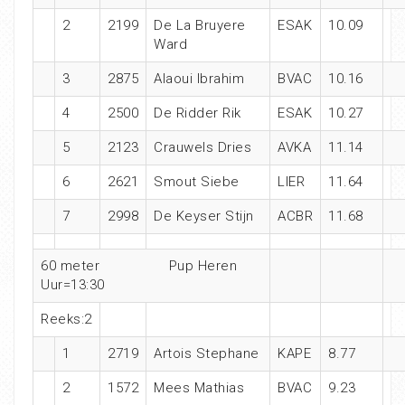
2
2199
De La Bruyere
ESAK
10.09
Ward
3
2875
Alaoui Ibrahim
BVAC
10.16
4
2500
De Ridder Rik
ESAK
10.27
5
2123
Crauwels Dries
AVKA
11.14
6
2621
Smout Siebe
LIER
11.64
7
2998
De Keyser Stijn
ACBR
11.68
60 meter Pup Heren
Uur=13:30
Reeks:2
1
2719
Artois Stephane
KAPE
8.77
2
1572
Mees Mathias
BVAC
9.23