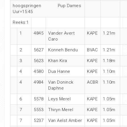
hoogspringen Pup Dames
Uur=15:45
Reeks:1
1
4845
Vander Avert
KAPE
1.21m
Caro
2
5627
Konneh Bendu
BVAC
1.21m
3
5623
Khan Kira
KAPE
1.18m
4
4580
Dua Hanne
KAPE
1.10m
4
4984
Van Doninck
ACBR
1.10m
Daphne
6
5578
Leys Merel
KAPE
1.05m
7
5553
Thiryn Merel
KAPE
1.05m
7
5237
Van Aelst Amber
KAPE
1.05m