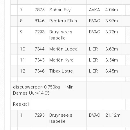
7
7875
Sabau Evy
AVKA
4.04m
8
8146
Peeters Ellen
BVAC
3.97m
9
7293
Bruynseels
BVAC
3.72m
Isabelle
10
7344
Mariën Lucca
LIER
3.63m
11
7343
Mariën Kyra
LIER
3.54m
12
7346
Tibax Lotte
LIER
3.45m
discuswerpen 0,750kg Min
Dames Uur=14:05
Reeks:1
1
7293
Bruynseels
BVAC
21.12m
Isabelle