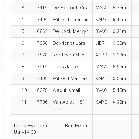
3
7419
De Hertogh Cis
AVKA
6.75m
4
7404
Willaert Thomas
KAPE
6.41m
5
6832
De Kock Mervyn
BVAC
6.21m
6
7056
Devriendt Lars
LIER
6.08m
7
7878
Kortleven Milo
ACBR
6.03m
8
7914
Loos Jarne
AVKA
5.65m
9
7403
Willaert Mathias
KAPE
5.58m
10
8078
Alaoui Ismail
BVAC
5.45m
11
7706
Van Aelst – 81
KAPE
4.92m
Ruben
hockeywerpen Ben Heren
Uur=14:08