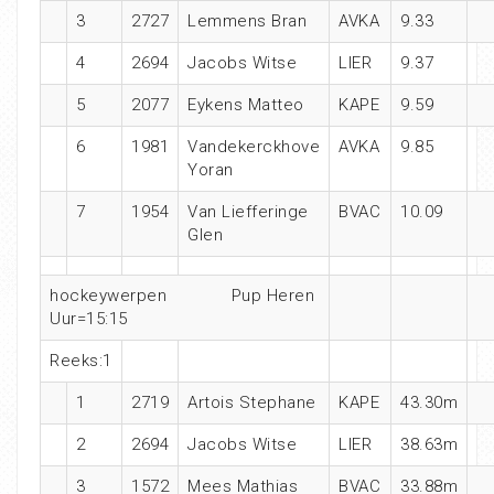
3
2727
Lemmens Bran
AVKA
9.33
4
2694
Jacobs Witse
LIER
9.37
5
2077
Eykens Matteo
KAPE
9.59
6
1981
Vandekerckhove
AVKA
9.85
Yoran
7
1954
Van Liefferinge
BVAC
10.09
Glen
hockeywerpen Pup Heren
Uur=15:15
Reeks:1
1
2719
Artois Stephane
KAPE
43.30m
2
2694
Jacobs Witse
LIER
38.63m
3
1572
Mees Mathias
BVAC
33.88m