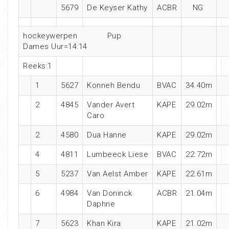
5679
De Keyser Kathy
ACBR
NG
hockeywerpen Pup
Dames Uur=14:14
Reeks:1
1
5627
Konneh Bendu
BVAC
34.40m
2
4845
Vander Avert
KAPE
29.02m
Caro
2
4580
Dua Hanne
KAPE
29.02m
4
4811
Lumbeeck Liese
BVAC
22.72m
5
5237
Van Aelst Amber
KAPE
22.61m
6
4984
Van Doninck
ACBR
21.04m
Daphne
7
5623
Khan Kira
KAPE
21.02m