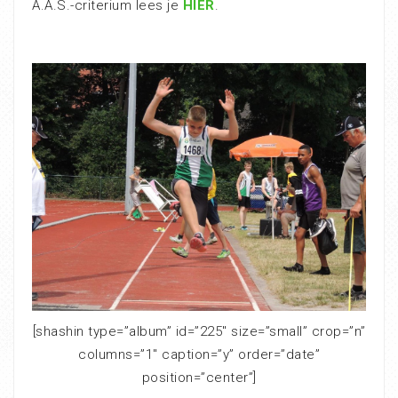
A.A.S.-criterium lees je
HIER
.
[shashin type=”album” id=”225″ size=”small” crop=”n”
columns=”1″ caption=”y” order=”date”
position=”center”]