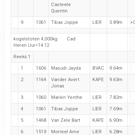
Casteele
Quentin
9
1061
Tibax Joppe
LIER
3.89m
+0
kogelstoten 4,000kg Cad
Heren Uur=14:12
Reeks:1
1
1606
Masudi Jayda
BVAC
9.64m
2
1164
Vander Avert
KAPE
9.63m
Jonas
3
1060
Mariën Yenthe
LIER
7.82m
4
1061
Tibax Joppe
LIER
7.69m
5
1468
Van Zele Bart
KAPE
6.90m
6
1519
Morreel Arne
LIER
6.28m