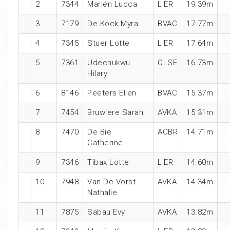
2
7344
Mariën Lucca
LIER
19.39m
3
7179
De Kock Myra
BVAC
17.77m
4
7345
Stuer Lotte
LIER
17.64m
5
7361
Udechukwu
OLSE
16.73m
Hilary
6
8146
Peeters Ellen
BVAC
15.37m
7
7454
Bruwiere Sarah
AVKA
15.31m
8
7470
De Bie
ACBR
14.71m
Catherine
9
7346
Tibax Lotte
LIER
14.60m
10
7948
Van De Vorst
AVKA
14.34m
Nathalie
11
7875
Sabau Evy
AVKA
13.82m