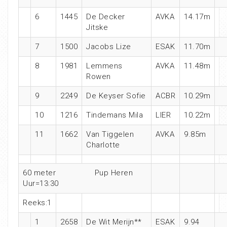
6
1445
De Decker
AVKA
14.17m
Jitske
7
1500
Jacobs Lize
ESAK
11.70m
8
1981
Lemmens
AVKA
11.48m
Rowen
9
2249
De Keyser Sofie
ACBR
10.29m
10
1216
Tindemans Mila
LIER
10.22m
11
1662
Van Tiggelen
AVKA
9.85m
Charlotte
60 meter Pup Heren
Uur=13:30
Reeks:1
1
2658
De Wit Merijn**
ESAK
9.94