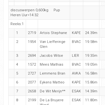
discuswerpen 0,600kg Pup
Heren Uur=14:32
Reeks:1
1
2719
Artois Stephane
KAPE
24.39m
2
1954
Van Liefferinge
BVAC
19.58m
Glen
3
2694
Jacobs Witse
LIER
19.35m
4
1572
Mees Mathias
BVAC
19.05m
5
2727
Lemmens Bran
AVKA
16.58m
6
2077
Eykens Matteo
KAPE
15.86m
7
2658
De Wit Merijn**
ESAK
14.39m
8
2199
De La Bruyere
ESAK
11.80m
Ward