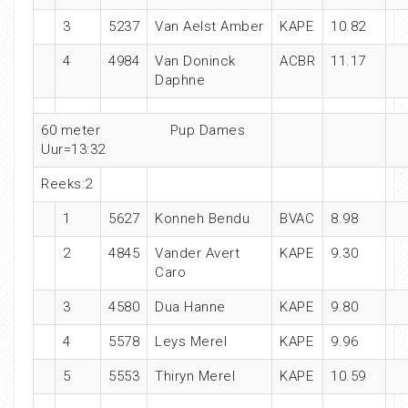
3
5237
Van Aelst Amber
KAPE
10.82
4
4984
Van Doninck
ACBR
11.17
Daphne
60 meter Pup Dames
Uur=13:32
Reeks:2
1
5627
Konneh Bendu
BVAC
8.98
2
4845
Vander Avert
KAPE
9.30
Caro
3
4580
Dua Hanne
KAPE
9.80
4
5578
Leys Merel
KAPE
9.96
5
5553
Thiryn Merel
KAPE
10.59