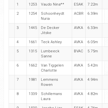
1
1253
Vaudo Nina**
ESAK
7.22m
2
1254
Schoonheydt
ACBR
6.39m
Nuria
3
1445
De Decker
AVKA
6.33m
Jitske
4
1661
Teck Ashley
AVKA
6.05m
5
1315
Lumbeeck
BVAC
5.75m
Sanne
6
1662
Van Tiggelen
AVKA
5.42m
Charlotte
7
1981
Lemmens
AVKA
4.94m
Rowen
8
1339
Schillemans
AVKA
4.82m
Laura
9
1500
Jacobs Lize
ESAK
4.76m