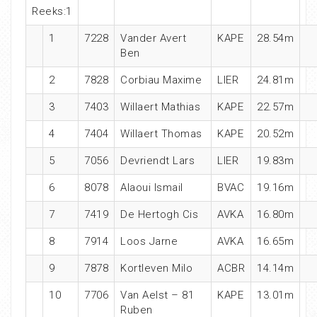
Reeks:1
1
7228
Vander Avert
KAPE
28.54m
Ben
2
7828
Corbiau Maxime
LIER
24.81m
3
7403
Willaert Mathias
KAPE
22.57m
4
7404
Willaert Thomas
KAPE
20.52m
5
7056
Devriendt Lars
LIER
19.83m
6
8078
Alaoui Ismail
BVAC
19.16m
7
7419
De Hertogh Cis
AVKA
16.80m
8
7914
Loos Jarne
AVKA
16.65m
9
7878
Kortleven Milo
ACBR
14.14m
10
7706
Van Aelst – 81
KAPE
13.01m
Ruben