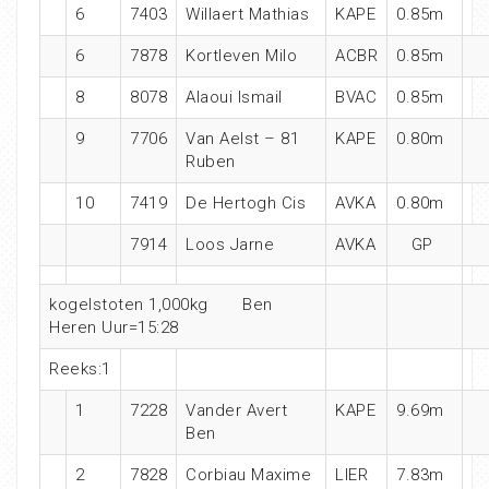
6
7403
Willaert Mathias
KAPE
0.85m
6
7878
Kortleven Milo
ACBR
0.85m
8
8078
Alaoui Ismail
BVAC
0.85m
9
7706
Van Aelst – 81
KAPE
0.80m
Ruben
10
7419
De Hertogh Cis
AVKA
0.80m
7914
Loos Jarne
AVKA
GP
kogelstoten 1,000kg Ben
Heren Uur=15:28
Reeks:1
1
7228
Vander Avert
KAPE
9.69m
Ben
2
7828
Corbiau Maxime
LIER
7.83m