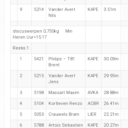
9
5214
Vander Avert
KAPE
3.51m
Nils
discuswerpen 0,750kg Min
Heren Uur=15:17
Reeks:1
1
5421
Philips – T81
KAPE
30.09m
Brent
2
5215
Vander Avert
KAPE
29.95m
Jens
3
5198
Massart Maxim
AVKA
28.88m
4
5104
Kortleven Renzo
ACBR
26.41m
5
5053
Crauwels Bram
LIER
22.21m
6
5788
Artois Sebastien
KAPE
20.27m