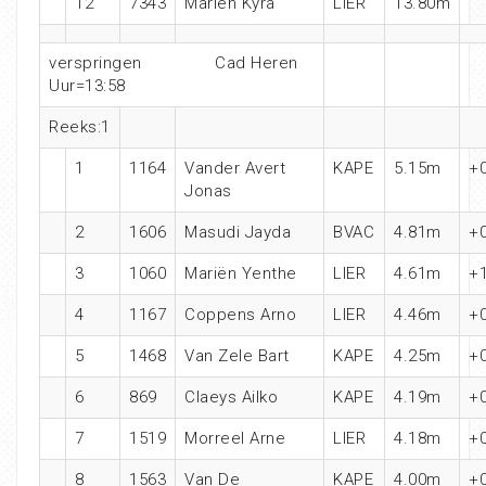
12
7343
Mariën Kyra
LIER
13.80m
verspringen Cad Heren
Uur=13:58
Reeks:1
1
1164
Vander Avert
KAPE
5.15m
+0
Jonas
2
1606
Masudi Jayda
BVAC
4.81m
+0
3
1060
Mariën Yenthe
LIER
4.61m
+1
4
1167
Coppens Arno
LIER
4.46m
+0
5
1468
Van Zele Bart
KAPE
4.25m
+0
6
869
Claeys Ailko
KAPE
4.19m
+0
7
1519
Morreel Arne
LIER
4.18m
+0
8
1563
Van De
KAPE
4.00m
+0