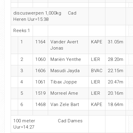
discuswerpen 1,000kg Cad
Heren Uur=15:38
Reeks:1
1
1164
Vander Avert
KAPE
31.05m
Jonas
2
1060
Mariën Yenthe
LIER
28.20m
3
1606
Masudi Jayda
BVAC
22.15m
4
1061
Tibax Joppe
LIER
20.47m
5
1519
Morreel Arne
LIER
20.16m
6
1468
Van Zele Bart
KAPE
18.64m
100 meter Cad Dames
Uur=14:27