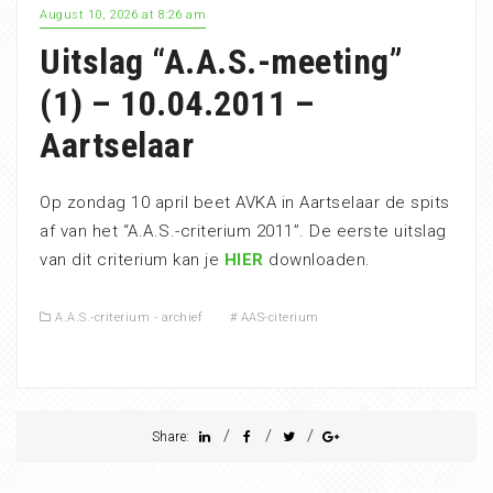
August 10, 2026 at 8:26 am
Uitslag “A.A.S.-meeting”
(1) – 10.04.2011 –
Aartselaar
Op zondag 10 april beet AVKA in Aartselaar de spits
af van het “A.A.S.-criterium 2011”. De eerste uitslag
van dit criterium kan je
HIER
downloaden.
A.A.S.-criterium - archief
#
AAS-citerium
/
/
/
Share: