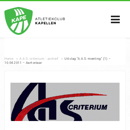
Home
›
A.A.S.-criterium - archief
›
Uitslag “A.A.S.-meeting” (1) –
10.04.2011 – Aartselaar