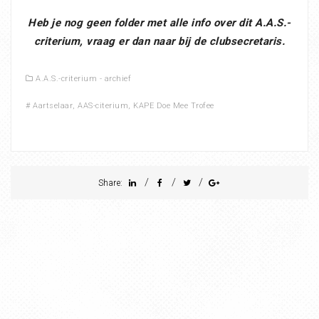
Heb je nog geen folder met alle info over dit A.A.S.-
criterium, vraag er dan naar bij de clubsecretaris.
A.A.S.-criterium - archief
#
Aartselaar
,
AAS-citerium
,
KAPE Doe Mee Trofee
/
/
/
Share: