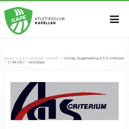
Home
›
A.A.S.-criterium - archief
›
Uitslag Jeugdmeeting A.A.S.-criterium
– 17.04.2017 – Aartselaar