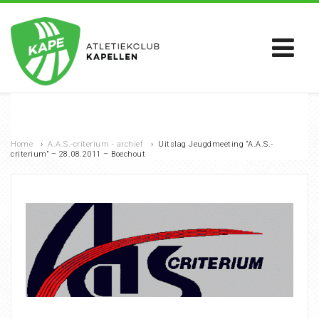
Home
›
A.A.S.-criterium - archief
›
Uitslag Jeugdmeeting “A.A.S.-
criterium” – 28.08.2011 – Boechout