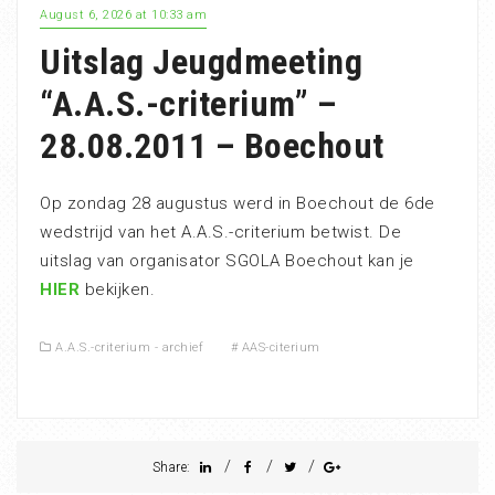
August 6, 2026 at 10:33 am
Uitslag Jeugdmeeting
“A.A.S.-criterium” –
28.08.2011 – Boechout
Op zondag 28 augustus werd in Boechout de 6de
wedstrijd van het A.A.S.-criterium betwist. De
uitslag van organisator SGOLA Boechout kan je
HIER
bekijken.
A.A.S.-criterium - archief
#
AAS-citerium
/
/
/
Share: