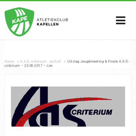
Home
›
A.A.S.-criterium - archief
›
Uitslag Jeugdmeeting & Finale A.A.S.-
criterium – 23.09.2017 – Lier