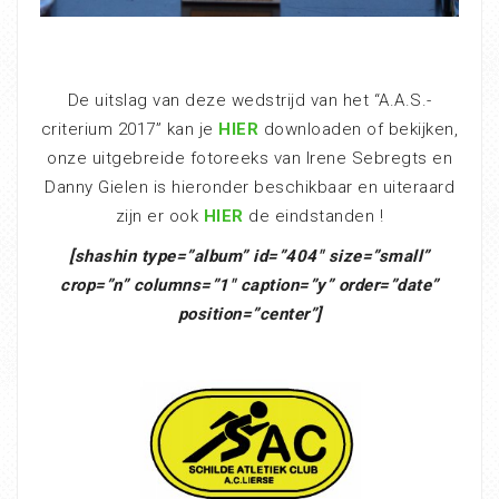
De uitslag van deze wedstrijd van het “A.A.S.-
criterium 2017” kan je
HIER
downloaden of bekijken,
onze uitgebreide fotoreeks van Irene Sebregts en
Danny Gielen is hieronder beschikbaar en uiteraard
zijn er ook
HIER
de eindstanden !
[shashin type=”album” id=”404″ size=”small”
crop=”n” columns=”1″ caption=”y” order=”date”
position=”center”]