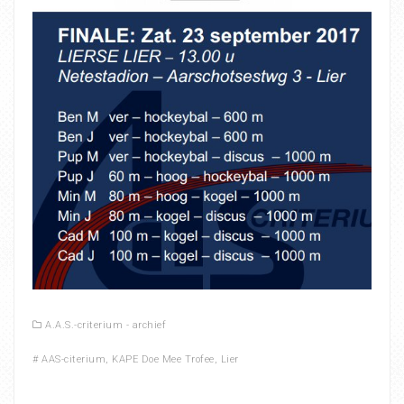
A.A.S.-criterium - archief
#
AAS-citerium
,
KAPE Doe Mee Trofee
,
Lier