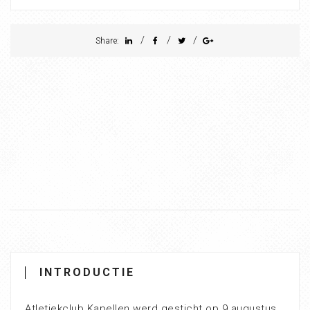
/
/
/
Share:
INTRODUCTIE
Atletiekclub Kapellen werd gesticht op 9 augustus