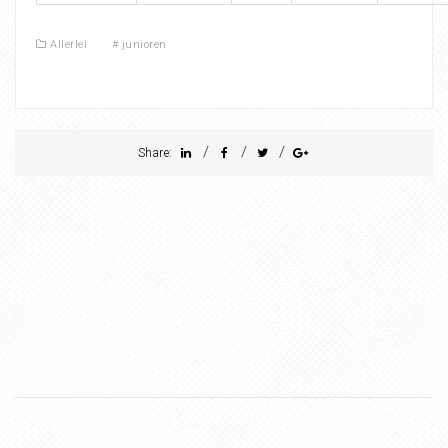
Allerlei
#
junioren
/
/
/
Share: