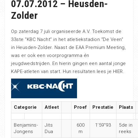
07.07.2012 – Heusden-
Zolder
Op zaterdag 7 juli organiseerde A.V. Toekomst de
33ste “KBC Nacht” in het atletiekstadion “De Veen”
in Heusden-Zolder. Naast de EAA Premium Meeting,
was er ook een voorprogramma én
jeugdwedstrijden. En hierin gingen een aantal jonge
KAPE-atleten van start. Hun resultaten lees je HIER.
Categorie
Atleet
Proef
Prestatie
Plaats
Benjamins-
Jits
600
1’59″93
5de in
Jongens
Dua
m
reeks