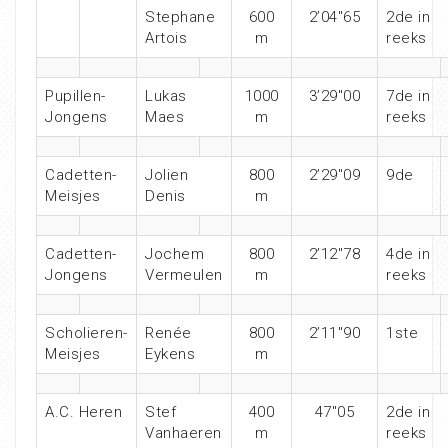
Stephane
600
2’04″65
2de in
Artois
m
reeks
Pupillen-
Lukas
1000
3’29″00
7de in
Jongens
Maes
m
reeks
Cadetten-
Jolien
800
2’29″09
9de
Meisjes
Denis
m
Cadetten-
Jochem
800
2’12″78
4de in
Jongens
Vermeulen
m
reeks
Scholieren-
Renée
800
2’11″90
1ste
Meisjes
Eykens
m
A.C. Heren
Stef
400
47″05
2de in
Vanhaeren
m
reeks