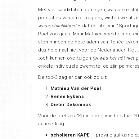
Met vier kandidaten op negen, was onze clu
prestaties van onze toppers, wisten we al v
waarschijnlijkheid
– dat de titel van “Sportfig
Poel zou gaan. Maar Mathieu voelde in de ein
stemmingen de hete adem van Renée Eykens 
dus helemaal niet voor de Nederlander. Het 
toch kunnen overtuigen
(al was het nét niet 
enkele individuele zwemtitel op zijn palmares
De top-3 zag er dan ook zo uit:
Mathieu Van der Poel
Renée Eykens
Dieter Dekoninck
Voor de titel van “Sportploeg van het Jaar 20
aanmerking:
scholieren KAPE
– provinciaal kampio