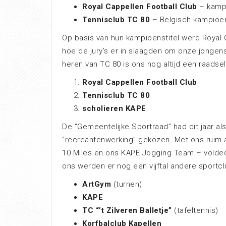
Royal Cappellen Football Club
– kampi
Tennisclub TC 80
– Belgisch kampioen 
Op basis van hun kampioenstitel werd Royal 
hoe de jury’s er in slaagden om onze jongen
heren van TC 80 is ons nog altijd een raadsel.
Royal Cappellen Football Club
Tennisclub TC 80
scholieren KAPE
De “Gemeentelijke Sportraad” had dit jaar al
“recreantenwerking” gekozen. Met ons ruim aa
10 Miles en ons KAPE Jogging Team – volde
ons werden er nog een vijftal andere sportc
ArtGym
(turnen)
KAPE
TC “’t Zilveren Balletje”
(tafeltennis)
Korfbalclub Kapellen