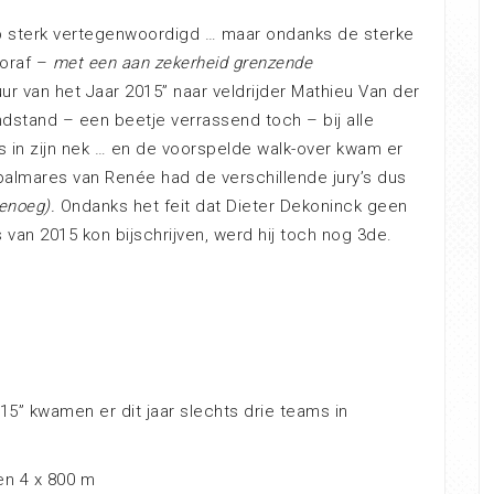
b sterk vertegenwoordigd … maar ondanks de sterke
ooraf –
met een aan zekerheid grenzende
uur van het Jaar 2015” naar veldrijder Mathieu Van der
dstand – een beetje verrassend toch – bij alle
in zijn nek … en de voorspelde walk-over kwam er
palmares van Renée had de verschillende jury’s dus
genoeg).
Ondanks het feit dat Dieter Dekoninck geen
 van 2015 kon bijschrijven, werd hij toch nog 3de.
15” kwamen er dit jaar slechts drie teams in
en 4 x 800 m