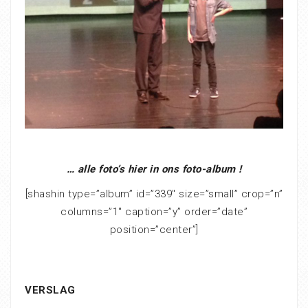
… alle foto’s hier in ons foto-album !
[shashin type=”album” id=”339″ size=”small” crop=”n”
columns=”1″ caption=”y” order=”date”
position=”center”]
VERSLAG