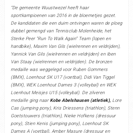
“De gemeente Wuustwezel heeft haar
sportkampioenen van 2016 in de bloemetjes gezet.
De kandidaten die een duim ontvingen waren de ploeg
dubbel gemengd van Tennisclub Molenheide, het
Sterke Peer “Run To Walk Again” Team (lopen en
handbike), Maxim Van Gils (wielrennen en veldrijden),
Yannick Van Gils (wielrennen en veldrijden) en Iben
Van Staay (wielrennen en veldrijden). De bronzen
medaille was weggelegd voor Ruben Gommers
(BMX), Loenhout SK U17 (voetbal), Didi Van Tiggel
(BMX), WEK Loenhout Dames 3 (volleybal) en WEK
Loenhout Meisjes U15 (volleybal). De zilveren
medaille ging naar
Kobe Abelshausen (atletiek),
Lore
Cas (jumping pony), Kris Driessens (triathlon), Stenn
Goetstouwers (triathlon), Nieke Hofkens (dressuur
pony), Stien Kenis (jumping pony), Loenhout SK
Dames A (voetbal), Amber Masure (dressuur en