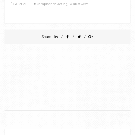
Allerlei
#
kampioenenviering
,
Wuustwezel
/
/
/
Share: