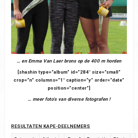
… en Emma Van Laer brons op de 400 m horden
[shashin type=”album” id=”284″ size=”small”
crop=”n” columns=”1″ caption=”y” order=”date”
position=”center”]
… meer foto’s van diverse fotografen !
RESULTATEN KAPE-DEELNEMERS