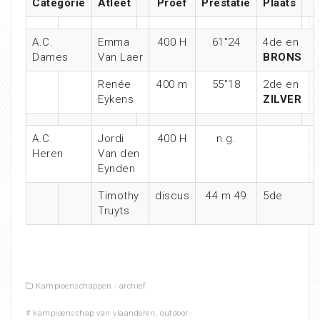
Categorie
Atleet
Proef
Prestatie
Plaats
A.C.
Emma
400 H
61″24
4de en
Dames
Van Laer
BRONS
Renée
400 m
55″18
2de en
Eykens
ZILVER
A.C.
Jordi
400 H
n.g.
Heren
Van den
Eynden
Timothy
discus
44 m 49
5de
Truyts
Kampioenschappen - archief
#
kampioenschap van vlaanderen
,
outdoor