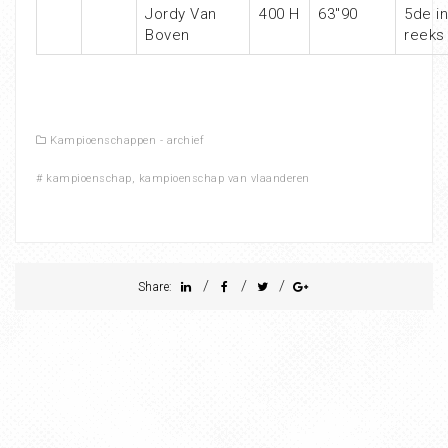
Jordy Van
400 H
63″90
5de in
Boven
reeks
Kampioenschappen - archief
#
kampioenschap
,
kampioenschap van vlaanderen
/
/
/
Share: