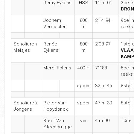
Rémy Eykens
HSS
11 m 01
3de e
BRON
Jochem
800
2’14″94
9de in
Vermeulen
m
reeks
Scholieren-
Renée
800
2’08″97
1ste 
Meisjes
Eykens
m
VLA
KAMP
Merel Folens
400 H
71″88
5de in
reeks
speer
33 m 46
8ste
Scholieren-
Pieter Van
speer
47 m 30
8ste
Jongens
Hooydonck
Brent Van
ver
4 m 90
10de
Steenbrugge