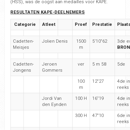
(HSS), was de oogst aan medailles voor KAPE.
RESULTATEN KAPE-DEELNEMERS
Categorie
Atleet
Proef
Prestatie
Plaat
Cadetten-
Jolien Denis
1500
5’10″62
3de e
Meisjes
m
BRON
Cadetten-
Jeroen
ver
5 m 58
5de
Jongens
Gommers
100
12″27
4de in
m
reeks
Jordi Van
100 H
16″19
4de in
den Eynden
reeks
300 H
47″10
6de in
reeks