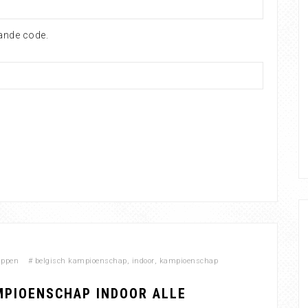
ande code.
appen
#
belgisch kampioenschap
,
indoor
,
kampioenschap
MPIOENSCHAP INDOOR ALLE