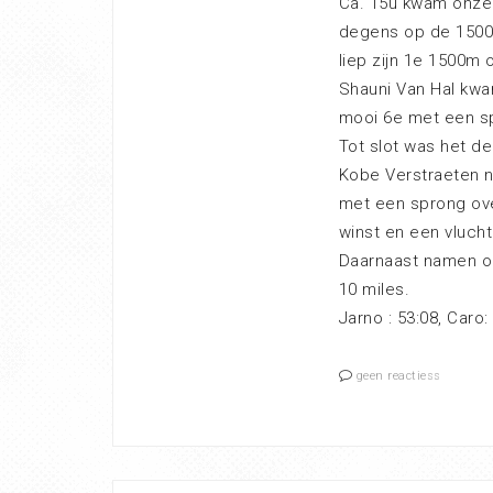
Ca. 15u kwam onze e
degens op de 1500m
liep zijn 1e 1500m 
Shauni Van Hal kwam
mooi 6e met een s
Tot slot was het de
Kobe Verstraeten na
met een sprong ove
winst en een vlucht
Daarnaast namen oo
10 miles.
Jarno : 53:08, Caro:
geen reactiess