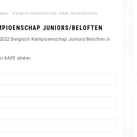
appen
#
belgisch kampioenschap
,
indoor
,
kampioenschap
MPIOENSCHAP JUNIORS/BELOFTEN
2022 Belgisch Kampioenschap Juniors/Beloften in
or KAPE atleten.