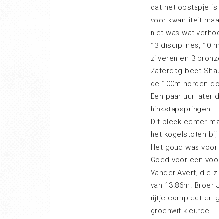
dat het opstapje is
voor kwantiteit maa
niet was wat verho
13 disciplines, 10 
zilveren en 3 bronz
Zaterdag beet Shaun
de 100m horden doo
Een paar uur later 
hinkstapspringen.
Dit bleek echter ma
het kogelstoten bi
Het goud was voor
Goed voor een voorl
Vander Avert, die z
van 13.86m. Broer 
rijtje compleet en
groenwit kleurde.