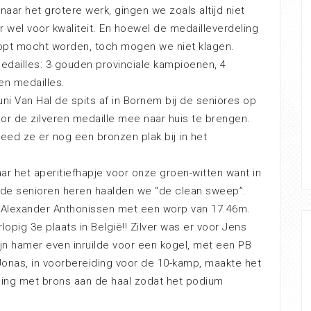
 naar het grotere werk, gingen we zoals altijd niet
r wel voor kwaliteit. En hoewel de medailleverdeling
opt mocht worden, toch mogen we niet klagen.
medailles: 3 gouden provinciale kampioenen, 4
en medailles.
i Van Hal de spits af in Bornem bij de seniores op
r de zilveren medaille mee naar huis te brengen.
deed ze er nog een bronzen plak bij in het
ar het aperitiefhapje voor onze groen-witten want in
j de senioren heren haalden we “de clean sweep”.
 Alexander Anthonissen met een worp van 17.46m.
opig 3e plaats in België!! Zilver was er voor Jens
ijn hamer even inruilde voor een kogel, met een PB
Jonas, in voorbereiding voor de 10-kamp, maakte het
 ging met brons aan de haal zodat het podium