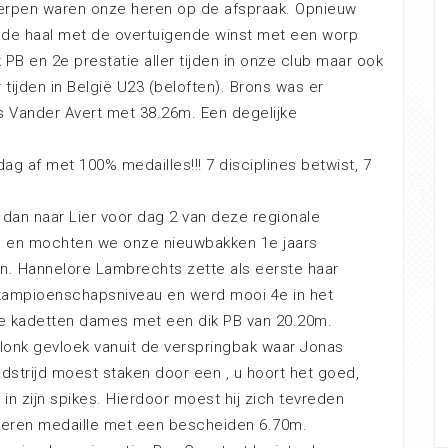
erpen waren onze heren op de afspraak. Opnieuw
 de haal met de overtuigende winst met een worp
 PB en 2e prestatie aller tijden in onze club maar ook
r tijden in België U23 (beloften). Brons was er
 Vander Avert met 38.26m. Een degelijke
ag af met 100% medailles!!! 7 disciplines betwist, 7
dan naar Lier voor dag 2 van deze regionale
en mochten we onze nieuwbakken 1e jaars
. Hannelore Lambrechts zette als eerste haar
kampioenschapsniveau en werd mooi 4e in het
e kadetten dames met een dik PB van 20.20m.
klonk gevloek vanuit de verspringbak waar Jonas
dstrijd moest staken door een , u hoort het goed,
in zijn spikes. Hierdoor moest hij zich tevreden
lveren medaille met een bescheiden 6.70m.