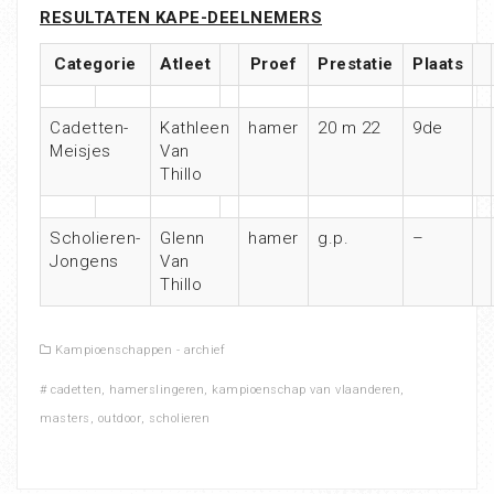
RESULTATEN KAPE-DEELNEMERS
Categorie
Atleet
Proef
Prestatie
Plaats
Cadetten-
Kathleen
hamer
20 m 22
9de
Meisjes
Van
Thillo
Scholieren-
Glenn
hamer
g.p.
–
Jongens
Van
Thillo
Kampioenschappen - archief
#
cadetten
,
hamerslingeren
,
kampioenschap van vlaanderen
,
masters
,
outdoor
,
scholieren