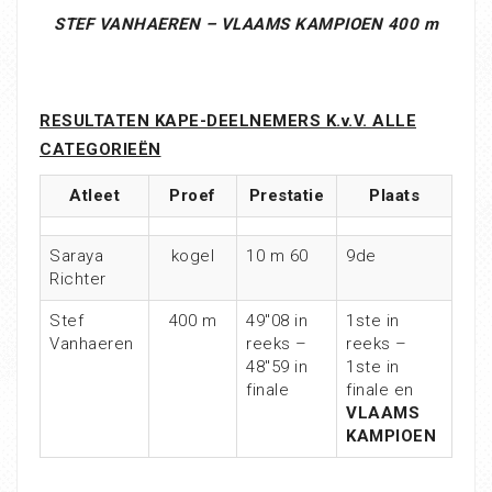
STEF VANHAEREN – VLAAMS KAMPIOEN 400 m
RESULTATEN KAPE-DEELNEMERS K.v.V. ALLE
CATEGORIEËN
Atleet
Proef
Prestatie
Plaats
Saraya
kogel
10 m 60
9de
Richter
Stef
400 m
49″08 in
1ste in
Vanhaeren
reeks –
reeks –
48″59 in
1ste in
finale
finale en
VLAAMS
KAMPIOEN