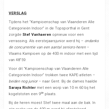
VERSLAG
Tijdens het “Kampioenschap van Vlaanderen Alle
Categorieën Indoor” in de Topsporthal in Gent
zorgde
Stef Vanhaeren
opnieuw voor een
verrassing. Als eerstejaarsjunior werd hij –
ondanks
de concurrentie van een aantal seniors-heren
–
Vlaams Kampioen op de 400 m indoor met een tijd
van 48”59.
Voor dit “Kampioenschap van Vlaanderen Alle
Categorieën Indoor” trokken twee KAPE-atleten –
beiden nog junior
– naar Gent. Bij de dames haalde
Saraya Richter
met een worp van 10 m 60 bij het
de
kogelstoten een 9
plaats.
Bij de heren moest Stef twee maal aan de bak. In
zijn reeks van de 400 m werd hij afgetekend