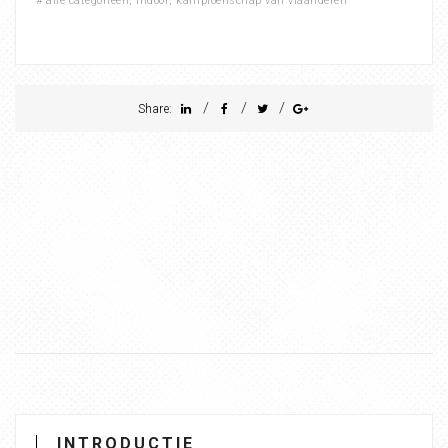
#
alle categorieën
,
indoor
,
kampioenschap van vlaanderen
/
/
/
Share:
INTRODUCTIE