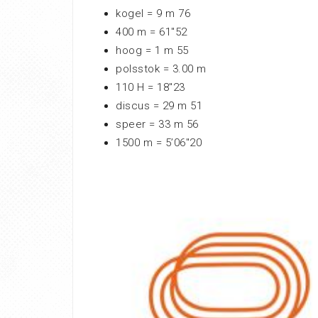
kogel = 9 m 76
400 m = 61″52
hoog = 1 m 55
polsstok = 3.00 m
110 H = 18″23
discus = 29 m 51
speer = 33 m 56
1500 m = 5’06″20