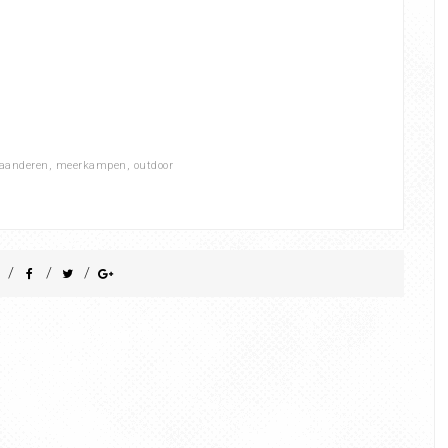
aanderen
,
meerkampen
,
outdoor
/
/
/