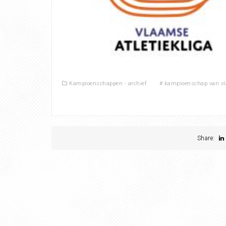
Kampioenschappen - archief
#
kampioenschap van vl
Share: