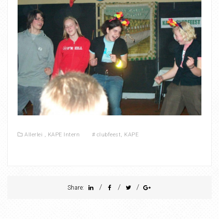
Allerlei
,
KAPE Intern
#
clubfeest
,
KAPE
/
/
/
Share: