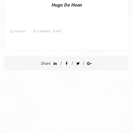
Hugo De Hoon
Allerlei
#
clubfeest
,
KAPE
/
/
/
Share: