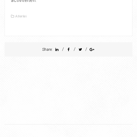
activiteiten.
Allerlei
/
/
/
Share: