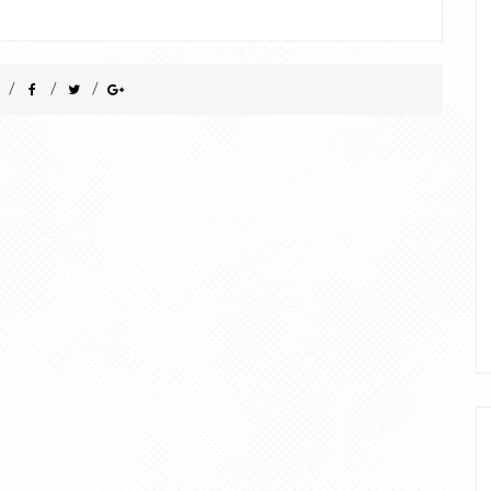
/
/
/