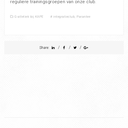
reguliere trainingsgroepen van onze club.
G-atletiek bij KAPE
#
integratieclub
,
Parantee
/
/
/
Share: