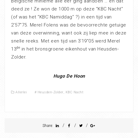
Belgische minieme alle eer ging aandoen … en dat
deed ze ! Ze won de 1000 m op deze “KBC Nacht”
(of was het “KBC Namiddag” ?) in een tijd van
2’57″75. Merel Folens was de bevoorrechte getuige
van deze overwinning, want ook zij liep mee in deze
snelle reeks. Met een tijd van 3’19″05 werd Merel
de
13
in het bronsgroene eikenhout van Heusden-
Zolder.
Hugo De Hoon
Allerlei
#
Heusden-Zolder
,
KBC Nacht
/
/
/
Share: