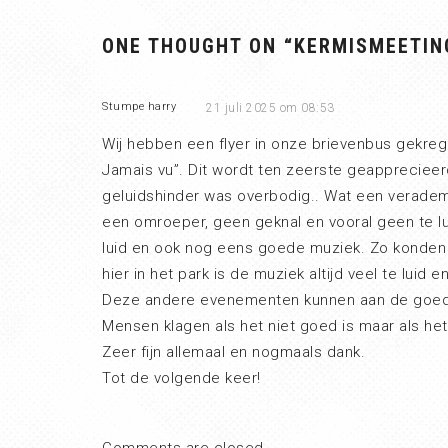
ONE THOUGHT ON “
KERMISMEETIN
Stumpe harry
21 juli 2025 om 08:53
Wij hebben een flyer in onze brievenbus gekreg
Jamais vu”. Dit wordt ten zeerste geapprecieer
geluidshinder was overbodig.. Wat een verademin
een omroeper, geen geknal en vooral geen te lu
luid en ook nog eens goede muziek. Zo konden
hier in het park is de muziek altijd veel te luid
Deze andere evenementen kunnen aan de goede 
Mensen klagen als het niet goed is maar als he
Zeer fijn allemaal en nogmaals dank.
Tot de volgende keer!
Comments are closed.