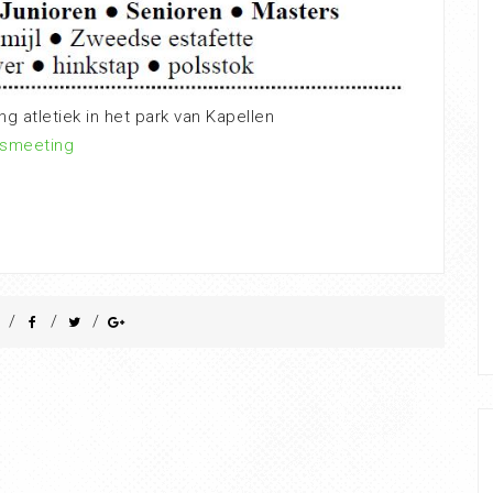
g atletiek in het park van Kapellen
ismeeting
/
/
/