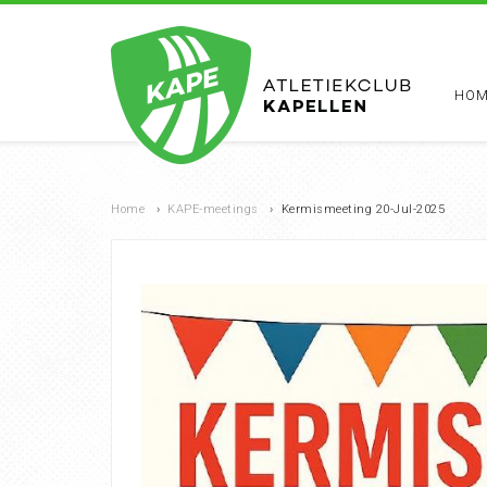
HOM
Home
›
KAPE-meetings
›
Kermismeeting 20-Jul-2025