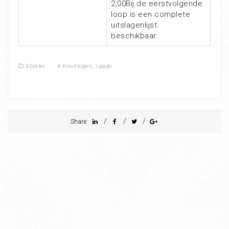
2,00Bij de eerstvolgende
loop is een complete
uitslagenlijst
beschikbaar.
Allerlei
#
Kievitlopen
,
spado
/
/
/
Share: