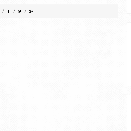
/
/
/