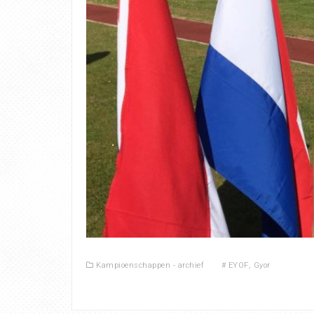
Kampioenschappen - archief
#
EYOF
,
Gyor