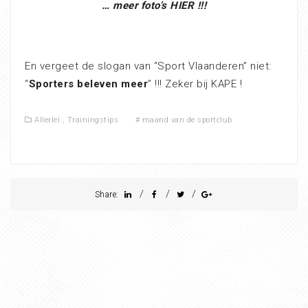
… meer foto’s HIER !!!
En vergeet de slogan van “Sport Vlaanderen” niet:
“
Sporters beleven meer
” !!! Zeker bij KAPE !
Allerlei
,
Trainingstips
#
maand van de sportclub
/
/
/
Share: