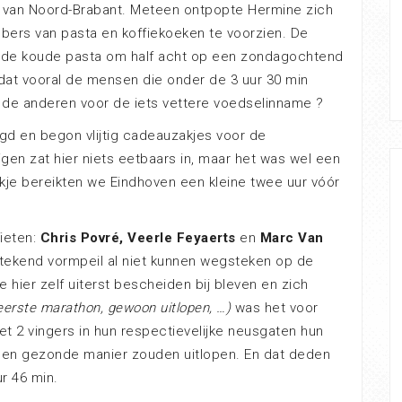
 van Noord-Brabant. Meteen ontpopte Hermine zich
bers van pasta en koffiekoeken te voorzien. De
r de koude pasta om half acht op een zondagochtend
dat vooral de mensen die onder de 3 uur 30 min
 de anderen voor de iets vettere voedselinname ?
igd en begon vlijtig cadeauzakjes voor de
igen zat hier niets eetbaars in, maar het was wel een
ikje bereikten we Eindhoven een kleine twee uur vóór
ieten:
Chris Povré, Veerle Feyaerts
en
Marc Van
stekend vormpeil al niet kunnen wegsteken op de
hier zelf uiterst bescheiden bij bleven en zich
eerste marathon, gewoon uitlopen, …)
was het voor
et 2 vingers in hun respectievelijke neusgaten hun
een gezonde manier zouden uitlopen. En dat deden
r 46 min.