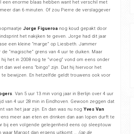
el een enorme blaas hebben want het verschil met
sh meer dan 6 minuten. Of zou Pierre de verslaggever
loopmaatje
Jorge Figueroa
nog koud gepakt door
ndsprint het nakijken te geven. Jorge had dit jaar
fase een kleine “marge” op Liesbeth. Jammer
 de “magische” grens van 4 uur te duiken. Maar
 hij het in 2008 nog te “vroeg” vond om eens onder
t dan wel eens “bingo” zijn. Dat hij hiervoor het
er te bewijzen. En hetzelfde geldt trouwens ook voor
ogers
. Van 5 uur 13 min vorig jaar in Berlijn over 4 uur
dtijd van 4 uur 28 min in Eindhoven. Gewoon zeggen dat
nt van het jaar zijn. En dan was nu nog
Yves Van
eens meer aan eten en drinken dan aan lopen durft te
r bij een volgende gelegenheid eens op sleeptouw
en waar Margot dan ergens uitkomt …
(op de