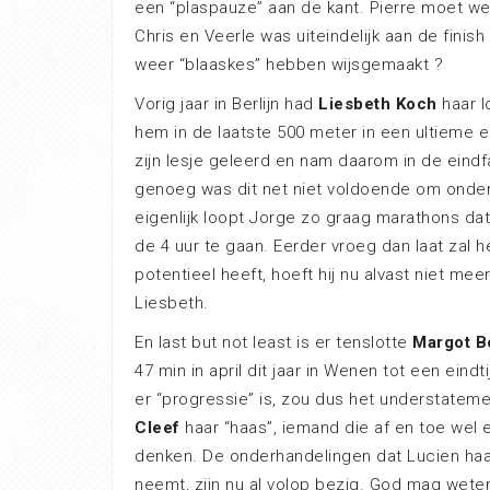
een “plaspauze” aan de kant. Pierre moet w
Chris en Veerle was uiteindelijk aan de fini
weer “blaaskes” hebben wijsgemaakt ?
Vorig jaar in Berlijn had
Liesbeth Koch
haar 
hem in de laatste 500 meter in een ultieme ei
zijn lesje geleerd en nam daarom in de eind
genoeg was dit net niet voldoende om onder
eigenlijk loopt Jorge zo graag marathons dat
de 4 uur te gaan. Eerder vroeg dan laat zal he
potentieel heeft, hoeft hij nu alvast niet me
Liesbeth.
En last but not least is er tenslotte
Margot B
47 min in april dit jaar in Wenen tot een ein
er “progressie” is, zou dus het understateme
Cleef
haar “haas”, iemand die af en toe wel 
denken. De onderhandelingen dat Lucien haa
neemt, zijn nu al volop bezig. God mag wet