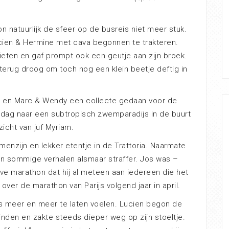
n natuurlijk de sfeer op de busreis niet meer stuk.
ucien & Hermine met cava begonnen te trakteren.
eten en gaf prompt ook een geutje aan zijn broek.
d terug droog om toch nog een klein beetje deftig in
. en Marc & Wendy een collecte gedaan voor de
 dag naar een subtropisch zwemparadijs in de buurt
icht van juf Myriam.
enzijn en lekker etentje in de Trattoria. Naarmate
en sommige verhalen alsmaar straffer. Jos was –
alve marathon dat hij al meteen aan iedereen die het
ver de marathon van Parijs volgend jaar in april.
s meer en meer te laten voelen. Lucien begon de
vinden en zakte steeds dieper weg op zijn stoeltje.