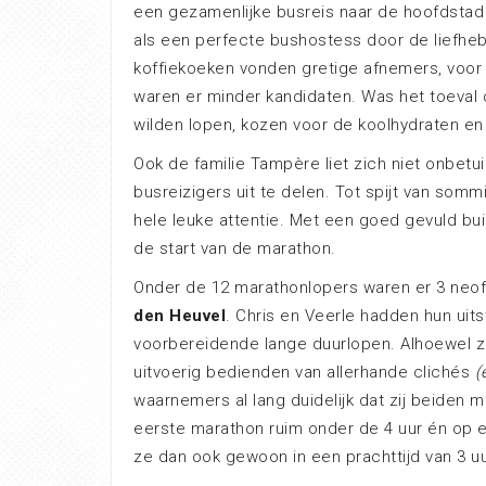
een gezamenlijke busreis naar de hoofdstad
als een perfecte bushostess door de liefheb
koffiekoeken vonden gretige afnemers, voo
waren er minder kandidaten. Was het toeval 
wilden lopen, kozen voor de koolhydraten en
Ook de familie Tampère liet zich niet onbetu
busreizigers uit te delen. Tot spijt van somm
hele leuke attentie. Met een goed gevuld bu
de start van de marathon.
Onder de 12 marathonlopers waren er 3 neof
den Heuvel
. Chris en Veerle hadden hun uit
voorbereidende lange duurlopen. Alhoewel ze 
uitvoerig bedienden van allerhande clichés
(
waarnemers al lang duidelijk dat zij beiden m
eerste marathon ruim onder de 4 uur én op 
ze dan ook gewoon in een prachttijd van 3 uu