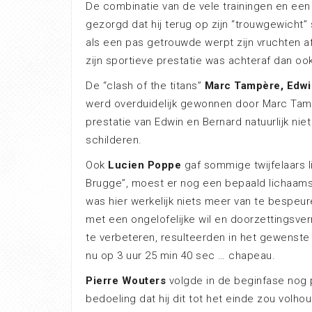
De combinatie van de vele trainingen en een
gezorgd dat hij terug op zijn “trouwgewicht”
als een pas getrouwde werpt zijn vruchten a
zijn sportieve prestatie was achteraf dan oo
De “clash of the titans”
Marc Tampère, Edw
werd overduidelijk gewonnen door Marc Tampè
prestatie van Edwin en Bernard natuurlijk ni
schilderen.
Ook
Lucien Poppe
gaf sommige twijfelaars li
Brugge”, moest er nog een bepaald lichaams
was hier werkelijk niets meer van te bespeu
met een ongelofelijke wil en doorzettingsv
te verbeteren, resulteerden in het gewenste 
nu op 3 uur 25 min 40 sec … chapeau.
Pierre Wouters
volgde in de beginfase nog 
bedoeling dat hij dit tot het einde zou volho