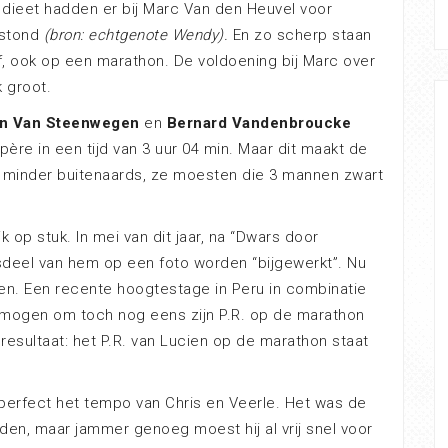
 dieet hadden er bij Marc Van den Heuvel voor
 stond
(bron: echtgenote Wendy).
En zo scherp staan
f, ook op een marathon. De voldoening bij Marc over
k groot.
in Van Steenwegen
en
Bernard Vandenbroucke
re in een tijd van 3 uur 04 min. Maar dit maakt de
et minder buitenaards, ze moesten die 3 mannen zwart
k op stuk. In mei van dit jaar, na “Dwars door
deel van hem op een foto worden “bijgewerkt”. Nu
ren. Een recente hoogtestage in Peru in combinatie
ermogen om toch nog eens zijn P.R. op de marathon
resultaat: het P.R. van Lucien op de marathon staat
perfect het tempo van Chris en Veerle. Het was de
uden, maar jammer genoeg moest hij al vrij snel voor