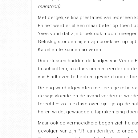
marathon).
Met dergelijke knalprestaties van iedereen ko
En het werd er alleen maar beter op toen L
Yves vond dat zijn broek ook mocht meegeni
Gelukkig stonden hij en zijn broek net op tij
Kapellen te kunnen arriveren.
Ondertussen hadden de kindjes van Veerle F
buschauffeur, als dank om hen eerder op de
van Eindhoven te hebben gevoerd onder toez
De dag werd afgesloten met een gezellig sam
de wijn vloeide en de avond vorderde, werd
terecht – zo in extase over zijn tijd op de h
horen wilde, gewaagde uitspraken ging doen o
Maar ook de vermoeidheid begon zich helaa
gevolgen van zijn P.R. aan den lijve te onder