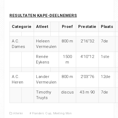
RESULTATEN KAPE-DEELNEMERS
Categorie
Atleet
Proef
Prestatie
Plaats
A.C.
Heleen
800 m
2’16″32
7de
Dames
Vermeulen
Renée
1500
4’10″12
1ste
Eykens
m
A.C.
Lander
800 m
2’03″76
12de
Heren
Vermeulen
Timothy
discus
43 m 90
7de
Truyts
Allerlei
#
Flanders Cup
,
Meeting Mon