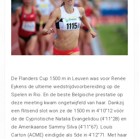
De Flanders Cup 1500 m in Leuven was voor Renée
Eykens de ultieme wedstrijdvoorbereiding op de
Spelen in Rio. En de beste Belgische prestatie op
deze meeting kwam ongetwijfeld van haar. Dankzij
een flitsend slot won ze de 1500 m in 4’10”12 vóór
de de Cypriotische Natalia Evangelidou (4’11″28) en
de Amerikaanse Sammy Silva (4’11″67). Louis
Carton (ACME) eindigde als 5de in 4’12″71. Met haar