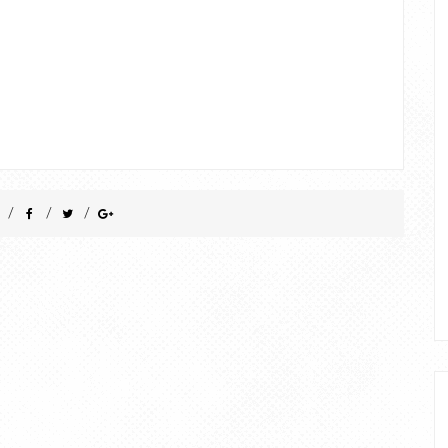
/
/
/