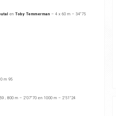
eutal
en
Toby Temmerman
– 4 x 60 m – 34″75
30 m 95
59 ; 800 m – 2’07″70 en 1000 m – 2’51″24