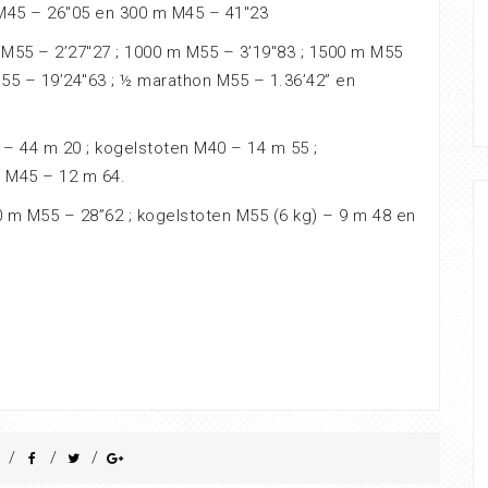
M45 – 26″05 en 300 m M45 – 41″23
 M55 – 2’27″27 ; 1000 m M55 – 3’19″83 ; 1500 m M55
M55 – 19’24″63 ; ½ marathon M55 – 1.36’42” en
– 44 m 20 ; kogelstoten M40 – 14 m 55 ;
 M45 – 12 m 64.
 m M55 – 28”62 ; kogelstoten M55 (6 kg) – 9 m 48 en
/
/
/