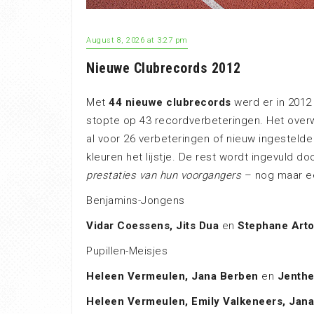
August 8, 2026 at 3:27 pm
Nieuwe Clubrecords 2012
Met
44 nieuwe clubrecords
werd er in 2012 
stopte op 43 recordverbeteringen. Het overwic
al voor 26 verbeteringen of nieuw ingesteld
kleuren het lijstje. De rest wordt ingevuld d
prestaties van hun voorgangers
– nog maar ee
Benjamins-Jongens
Vidar Coessens, Jits Dua
en
Stephane Arto
Pupillen-Meisjes
Heleen Vermeulen, Jana Berben
en
Jenthe
Heleen Vermeulen, Emily Valkeneers, Jan