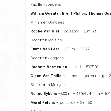
Pupillen-Jongens
William Gueutal, Brent Philips, Thomas Gu
Miniemen-Jongens
Robbe Van Riel
– polsstok – 2 m 33
Cadetten-Meisjes
Emma Van Laer
– 100 m – 12″77
Cadetten-Jongens
Jochem Vermeulen
– 1 mijl – 5’07″01
Glenn Van Thillo
– hamerslingeren (4kg) – 
Scholieren-Meisjes
Renée Eykens –
300 m – 41″64 ; 400 m – 57″
Merel Folens
– polsstok – 2 m 50