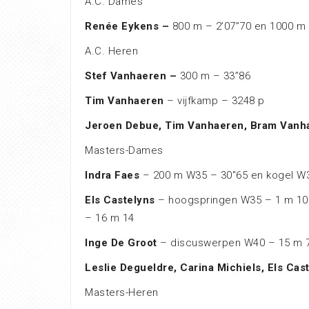
A.C. Dames
Renée Eykens –
800 m – 2’07”70 en 1000 m 
A.C. Heren
Stef Vanhaeren –
300 m – 33”86
Tim Vanhaeren
– vijfkamp – 3248 p
Jeroen Debue, Tim Vanhaeren, Bram Van
Masters-Dames
Indra Faes
– 200 m W35 – 30″65 en kogel W
Els Castelyns
– hoogspringen W35 – 1 m 10
– 16 m 14
Inge De Groot
– discuswerpen W40 – 15 m 
Leslie Degueldre, Carina Michiels, Els Cas
Masters-Heren