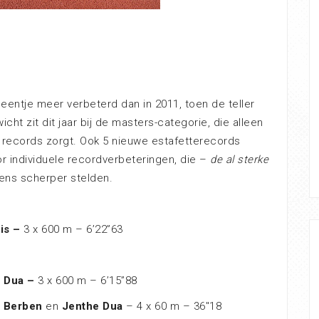
eentje meer verbeterd dan in 2011, toen de teller
ht zit dit jaar bij de masters-categorie, die alleen
e records zorgt. Ook 5 nieuwe estafetterecords
oor individuele recordverbeteringen, die –
de al sterke
ns scherper stelden.
is –
3 x 600 m – 6’22”63
 Dua –
3 x 600 m – 6’15”88
a Berben
en
Jenthe Dua
– 4 x 60 m – 36″18