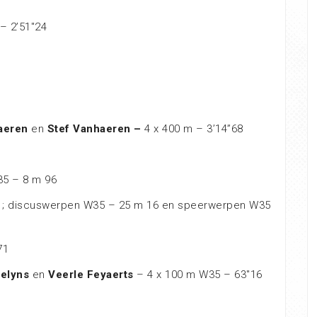
– 2’51″24
haeren
en
Stef Vanhaeren –
4 x 400 m – 3’14”68
35 – 8 m 96
 ; discuswerpen W35 – 25 m 16 en speerwerpen W35
71
telyns
en
Veerle Feyaerts
– 4 x 100 m W35 – 63″16