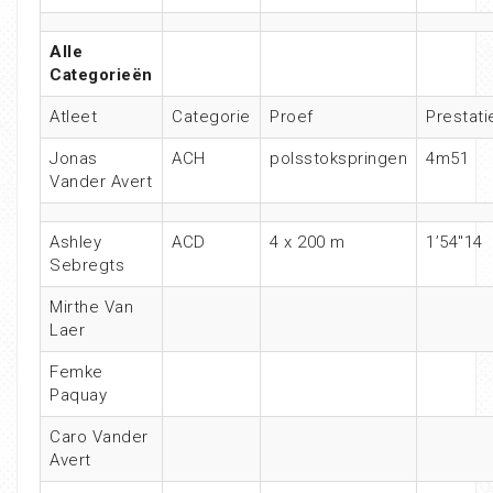
Alle
Categorieën
Atleet
Categorie
Proef
Prestati
Jonas
ACH
polsstokspringen
4m51
Vander Avert
Ashley
ACD
4 x 200 m
1’54″14
Sebregts
Mirthe Van
Laer
Femke
Paquay
Caro Vander
Avert