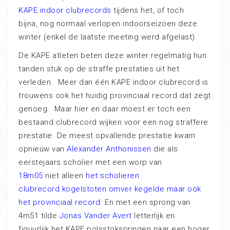
KAPE indoor clubrecords
tijdens het, of toch
bijna, nog normaal verlopen indoorseizoen deze
winter (enkel de laatste meeting werd afgelast).
De KAPE atleten beten deze winter regelmatig hun
tanden stuk op de straffe prestaties uit het
verleden. Meer dan één KAPE indoor clubrecord is
trouwens ook het huidig provinciaal record dat zegt
genoeg. Maar hier en daar moest er toch een
bestaand clubrecord wijken voor een nog straffere
prestatie. De meest opvallende prestatie kwam
opnieuw van
Alexander Anthonissen
die als
eerstejaars scholier met een worp van
18m05
niet alleen
het scholieren
clubrecord kogelstoten omver kegelde maar ook
het provinciaal record
. En met een sprong van
4m51 tilde
Jonas Vander Avert
letterlijk en
figuurlijk het KAPE polsstokspringen naar een hoger