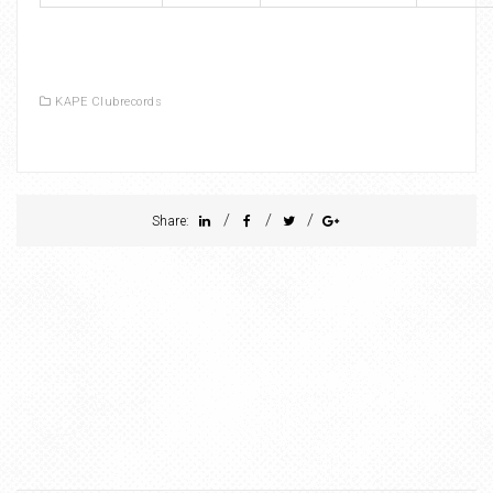
KAPE Clubrecords
/
/
/
Share: