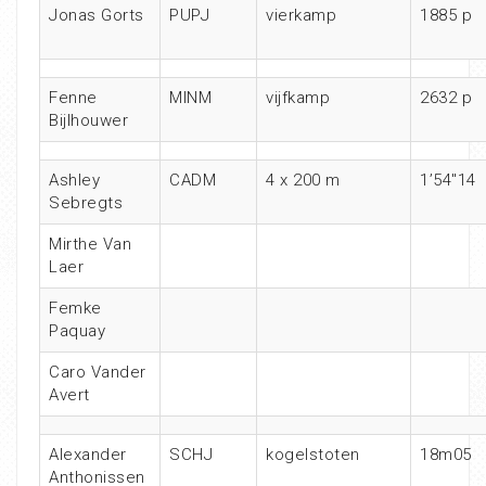
Jonas Gorts
PUPJ
vierkamp
1885 p
Fenne
MINM
vijfkamp
2632 p
Bijlhouwer
Ashley
CADM
4 x 200 m
1’54″14
Sebregts
Mirthe Van
Laer
Femke
Paquay
Caro Vander
Avert
Alexander
SCHJ
kogelstoten
18m05
Anthonissen