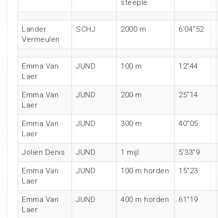
steeple
Lander
SCHJ
2000 m
6’04″52
Vermeulen
Emma Van
JUND
100 m
12″44
Laer
Emma Van
JUND
200 m
25″14
Laer
Emma Van
JUND
300 m
40″05
Laer
Jolien Denis
JUND
1 mijl
5’33″9
Emma Van
JUND
100 m horden
15″23
Laer
Emma Van
JUND
400 m horden
61″19
Laer