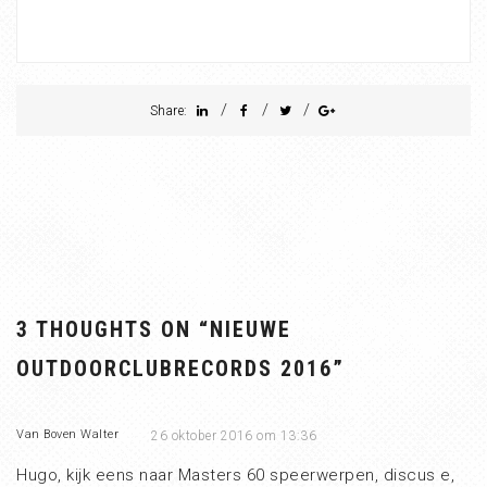
/
/
/
Share:
3 THOUGHTS ON “
NIEUWE
OUTDOORCLUBRECORDS 2016
”
Van Boven Walter
26 oktober 2016 om 13:36
Hugo, kijk eens naar Masters 60 speerwerpen, discus e,