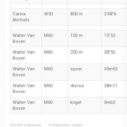
Carina
W50
800 m
2’48″6
Michiels
Walter Van
M60
100 m
13″52
Boven
Walter Van
M60
200 m
28″50
Boven
Walter Van
M60
speer
30m63
Boven
Walter Van
M60
discus
28m11
Boven
Walter Van
M60
kogel
9m62
Boven
KAPE Clubrecords
#
Clubrecords
,
outdoor