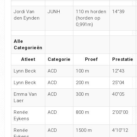
Jordi Van
JUNH
110 m horden
14″39
den Eynden
(horden op
0,991m)
Alle
Categorieën
Atleet
Categorie
Proef
Prestatie
Lynn Beck
ACD
100 m
12″43
Lynn Beck
ACD
200 m
25″04
Emma Van
ACD
300 m
40″05
Laer
Renée
ACD
800 m
2’00″00
Eykens
Renée
ACD
1500 m
4’10″12
Eykens