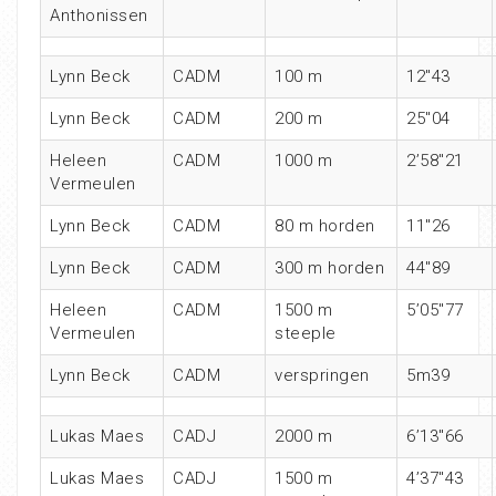
Anthonissen
Lynn Beck
CADM
100 m
12″43
Lynn Beck
CADM
200 m
25″04
Heleen
CADM
1000 m
2’58″21
Vermeulen
Lynn Beck
CADM
80 m horden
11″26
Lynn Beck
CADM
300 m horden
44″89
Heleen
CADM
1500 m
5’05″77
Vermeulen
steeple
Lynn Beck
CADM
verspringen
5m39
Lukas Maes
CADJ
2000 m
6’13″66
Lukas Maes
CADJ
1500 m
4’37″43