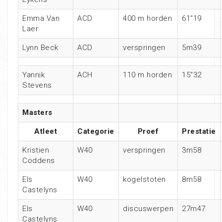
Emma Van
ACD
400 m horden
61″19
Laer
Lynn Beck
ACD
verspringen
5m39
Yannik
ACH
110 m horden
15″32
Stevens
Masters
Atleet
Categorie
Proef
Prestatie
Kristien
W40
verspringen
3m58
Coddens
Els
W40
kogelstoten
8m58
Castelyns
Els
W40
discuswerpen
27m47
Castelyns