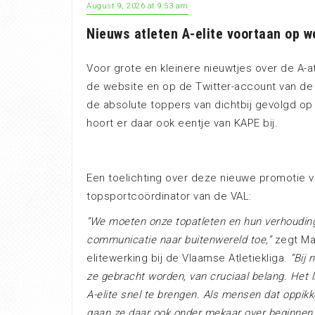
August 9, 2026 at 9:53 am
Nieuws atleten A-elite voortaan op w
Voor grote en kleinere nieuwtjes over de A-a
de website en op de Twitter-account van de 
de absolute toppers van dichtbij gevolgd o
hoort er daar ook eentje van KAPE bij.
Een toelichting over deze nieuwe promotie v
topsportcoördinator van de VAL:
“We moeten onze topatleten en hun verhouding
communicatie naar buitenwereld toe,”
zegt Max
elitewerking bij de Vlaamse Atletiekliga.
“Bij
ze gebracht worden, van cruciaal belang. Het 
A-elite snel te brengen. Als mensen dat oppikk
gaan ze daar ook onder mekaar over beginne