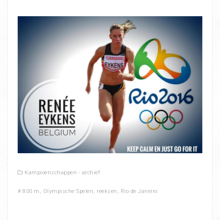
Kampioenschappen - archief
#
800 m
,
Olympische Spelen
,
reeksen
,
Rio de Janeiro