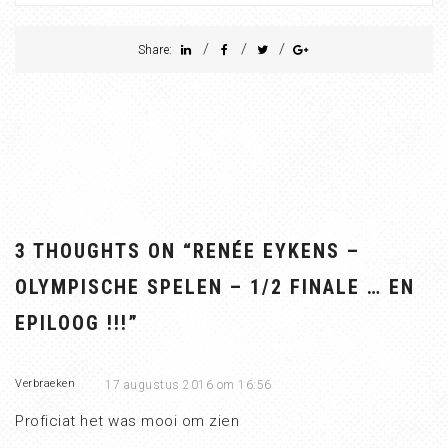
/
/
/
Share:
3 THOUGHTS ON “
RENÉE EYKENS –
OLYMPISCHE SPELEN – 1/2 FINALE … EN
EPILOOG !!!
”
Verbraeken
17 augustus 2016 om 16:56
Proficiat het was mooi om zien