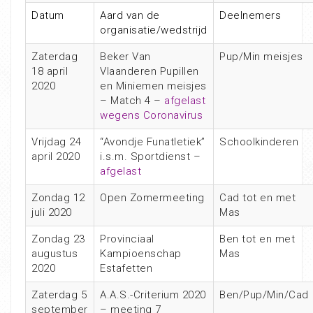
Datum
Aard van de
Deelnemers
organisatie/wedstrijd
Zaterdag
Beker Van
Pup/Min meisjes
18 april
Vlaanderen Pupillen
2020
en Miniemen meisjes
– Match 4 –
afgelast
wegens Coronavirus
Vrijdag 24
“Avondje Funatletiek”
Schoolkinderen
april 2020
i.s.m. Sportdienst –
afgelast
Zondag 12
Open Zomermeeting
Cad tot en met
juli 2020
Mas
Zondag 23
Provinciaal
Ben tot en met
augustus
Kampioenschap
Mas
2020
Estafetten
Zaterdag 5
A.A.S.-Criterium 2020
Ben/Pup/Min/Cad
september
– meeting 7