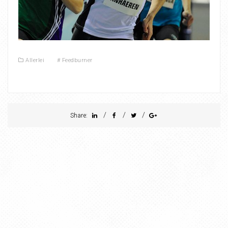
Allerlei
#
Feedburner
/
/
/
Share: