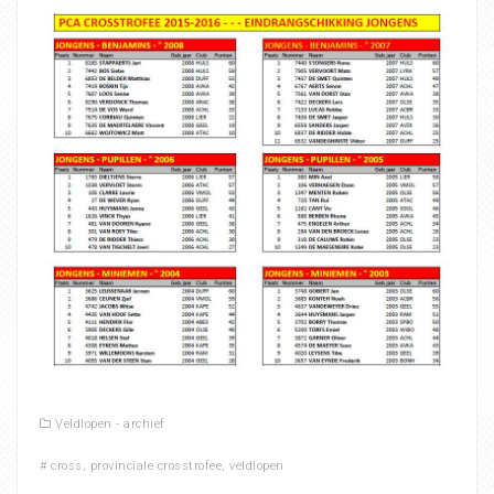
Veldlopen - archief
#
cross
,
provinciale crosstrofee
,
veldlopen