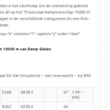
lleen in het stemhokje om de overwinning geknokt,
 en dit op het “Provinciaal Kampioenschap 10000 m”,
agen in de verschillende categorieën én een foto-
kbaar.
crop=”n” columns=”1″ caption=”y” order=”date”
um 10000 m van Danny Gielen.
naar Els Van Hooydonck – niet onverwacht – bij W45
ESAK
38’28.0
67
1 PK –
W45
BVAC
40’39.4
66