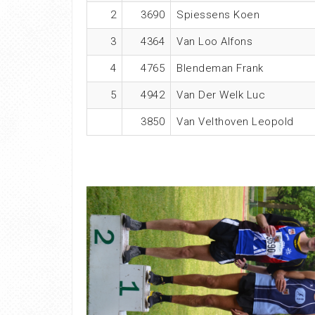
2
3690
Spiessens Koen
3
4364
Van Loo Alfons
4
4765
Blendeman Frank
5
4942
Van Der Welk Luc
3850
Van Velthoven Leopold