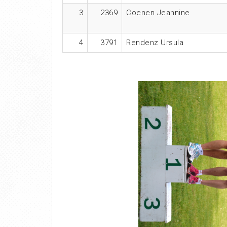
3
2369
Coenen Jeannine
4
3791
Rendenz Ursula