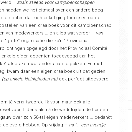
n werd –
zoals steeds voor kampioenschappen
–
isch hadden we het ditmaal over een andere boeg
p te richten dat zich enkel ging focussen op de
 opstellen van een draaiboek voor dit kampioenschap,
elen van medewerkers … en alles wat verder –
van
 “grote” organisatie die zo’n “Provinciaal
rplichtingen opgelegd door het Provinciaal Comité
g enkele eigen accenten toegevoegd aan het
ke” afspraken wat anders aan te pakken. En met
eg, kwam daar een eigen draaiboek uit dat gezien
d
(op enkele kleinigheden na)
ook perfect uitgevoerd
comité verantwoordelijk voor, maar ook alle
owel vóór, tijdens als nà de wedstrijden de handen
 gauw over zo’n 50-tal eigen medewerkers … bedankt
ie geleverd hebben. Op vrijdag –
na “… een avondje