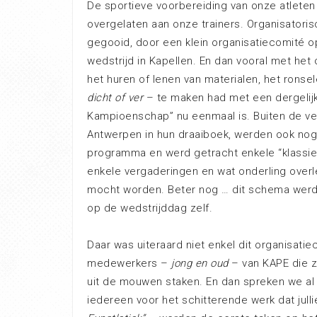
De sportieve voorbereiding van onze atlete
overgelaten aan onze trainers. Organisator
gegooid, door een klein organisatiecomité o
wedstrijd in Kapellen. En dan vooral met het
het huren of lenen van materialen, het rons
dicht of ver
– te maken had met een dergelijke
Kampioenschap” nu eenmaal is. Buiten de ve
Antwerpen in hun draaiboek, werden ook no
programma en werd getracht enkele “klassie
enkele vergaderingen en wat onderling overl
mocht worden. Beter nog … dit schema wer
op de wedstrijddag zelf.
Daar was uiteraard niet enkel dit organisatie
medewerkers –
jong en oud
– van KAPE die z
uit de mouwen staken. En dan spreken we al
iedereen voor het schitterende werk dat jull