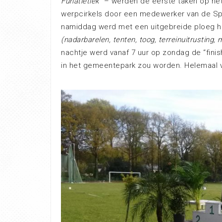
Funatletiek”
– werden de eerste taken op het
werpcirkels door een medewerker van de Spo
namiddag werd met een uitgebreide ploeg he
(nadarbarelen, tenten, toog, terreinuitrusting, m
nachtje werd vanaf 7 uur op zondag de “fini
in het gemeentepark zou worden. Helemaal v