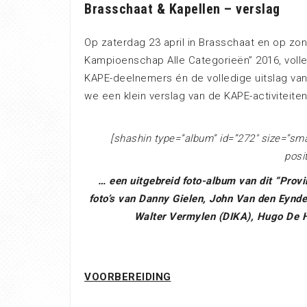
Brasschaat & Kapellen – verslag
Op zaterdag 23 april in Brasschaat en op zond
Kampioenschap Alle Categorieën” 2016, volled
KAPE-deelnemers én de volledige uitslag van
we een klein verslag van de KAPE-activiteite
[shashin type=”album” id=”272″ size=”sma
posi
… een uitgebreid foto-album van dit “Prov
foto’s van Danny Gielen, John Van den Eynd
Walter Vermylen (DIKA), Hugo De Ho
VOORBEREIDING