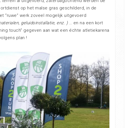
 terrein al uitgevoerd, zaterdagochtend werden de
rtdienst op het malse gras geschilderd, in de
t “ruwe” werk zoveel mogelijk uitgevoerd
aterialen, geluidsinstallatie, enz. )
… en na een kort
shing touch” gegeven aan wat een échte atletiekarena
olgens plan !