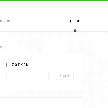
TO RUN
ag
ZOEKEN
Search