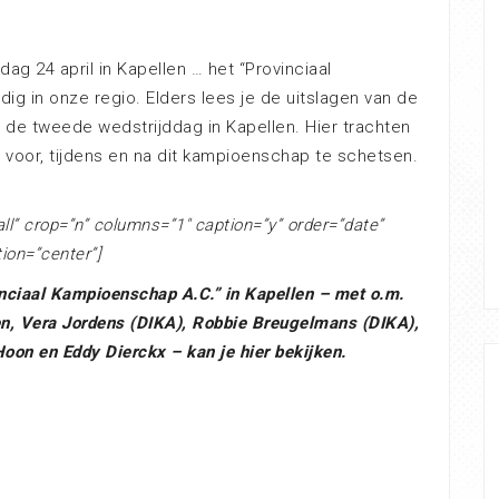
ag 24 april in Kapellen … het “Provinciaal
ig in onze regio. Elders lees je de uitslagen van de
 de tweede wedstrijddag in Kapellen. Hier trachten
n voor, tijdens en na dit kampioenschap te schetsen.
ll” crop=”n” columns=”1″ caption=”y” order=”date”
tion=”center”]
inciaal Kampioenschap A.C.” in Kapellen – met o.m.
en, Vera Jordens (DIKA), Robbie Breugelmans (DIKA),
on en Eddy Dierckx – kan je hier bekijken.