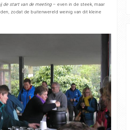
ij de start van de meeting
– even in de steek, maar
en, zodat de buitenwereld weinig van dit kleine