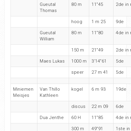
Gueutal
80 m
11″45
2de in 
Thomas
hoog
1 m 25
9de
Gueutal
80 m
11″80
4de in 
William
150 m
21″49
2de in 
Maes Lukas
1000 m
3’14″61
5de
speer
27 m 41
5de
Miniemen
Van Thillo
kogel
6 m 93
19de
Meisjes
Kathleen
discus
22 m 09
6de
Dua Jenthe
60 H
11″85
4de in 
300 m
49″91
1ste in