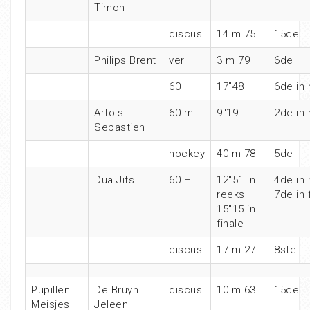
Timon
discus
14 m 75
15de
Philips Brent
ver
3 m 79
6de
60 H
17″48
6de in 
Artois
60 m
9″19
2de in 
Sebastien
hockey
40 m 78
5de
Dua Jits
60 H
12″51 in
4de in 
reeks –
7de in 
15″15 in
finale
discus
17 m 27
8ste
Pupillen
De Bruyn
discus
10 m 63
15de
Meisjes
Jeleen