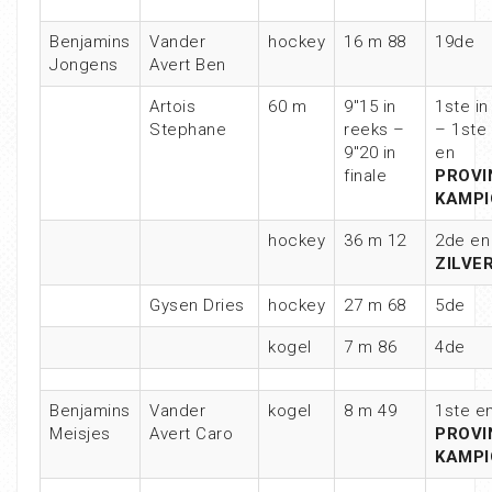
Benjamins
Vander
hockey
16 m 88
19de
Jongens
Avert Ben
Artois
60 m
9″15 in
1ste in
Stephane
reeks –
– 1ste 
9″20 in
en
finale
PROVI
KAMPI
hockey
36 m 12
2de en
ZILVE
Gysen Dries
hockey
27 m 68
5de
kogel
7 m 86
4de
Benjamins
Vander
kogel
8 m 49
1ste e
Meisjes
Avert Caro
PROVI
KAMPI