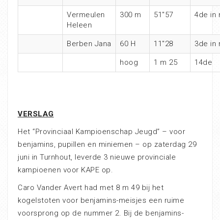
Vermeulen
300 m
51″57
4de in 
Heleen
Berben Jana
60 H
11″28
3de in 
hoog
1 m 25
14de
VERSLAG
Het “Provinciaal Kampioenschap Jeugd” – voor
benjamins, pupillen en miniemen – op zaterdag 29
juni in Turnhout, leverde 3 nieuwe provinciale
kampioenen voor KAPE op.
Caro Vander Avert had met 8 m 49 bij het
kogelstoten voor benjamins-meisj
es een ruime
voorsprong op de nummer 2. Bij de benjamins-