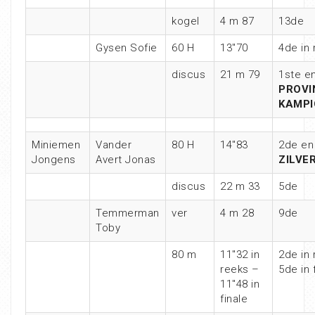
kogel
4 m 87
13de
Gysen Sofie
60 H
13″70
4de in 
discus
21 m 79
1ste e
PROVI
KAMPI
Miniemen
Vander
80 H
14″83
2de en
Jongens
Avert Jonas
ZILVE
discus
22 m 33
5de
Temmerman
ver
4 m 28
9de
Toby
80 m
11″32 in
2de in 
reeks –
5de in 
11″48 in
finale