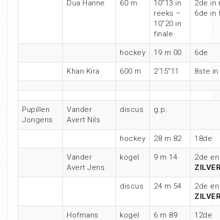
Dua Hanne
60 m
10″13 in
2de in 
reeks –
6de in 
10″20 in
finale
hockey
19 m 00
6de
Khan Kira
600 m
2’15″11
8ste in
Pupillen
Vander
discus
g.p.
Jongens
Avert Nils
hockey
28 m 82
18de
Vander
kogel
9 m 14
2de en
Avert Jens
ZILVE
discus
24 m 54
2de en
ZILVE
Hofmans
kogel
6 m 89
12de