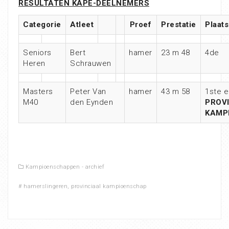
RESULTATEN KAPE-DEELNEMERS
Categorie
Atleet
Proef
Prestatie
Plaats
Seniors
Bert
hamer
23 m 48
4de
Heren
Schrauwen
Masters
Peter Van
hamer
43 m 58
1ste e
M40
den Eynden
PROV
KAMP
Kampioenschappen - archief
#
hamerslingeren
,
provinciaal kampioenschap