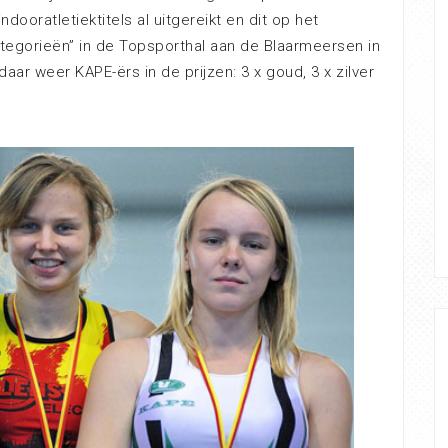
dooratletiektitels al uitgereikt en dit op het
ategorieën” in de Topsporthal aan de Blaarmeersen in
daar weer KAPE-ërs in de prijzen: 3 x goud, 3 x zilver