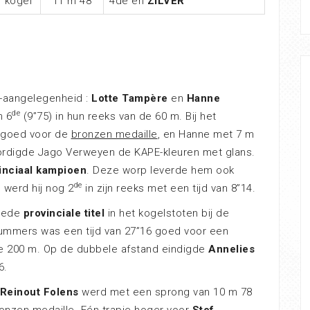
kogel
11 m 48
4de en
ZILVER
e-aangelegenheid :
Lotte Tampère
en
Hanne
de
n 6
(9”75) in hun reeks van de 60 m. Bij het
 goed voor de
bronzen medaille
, en Hanne met 7 m
ordigde Jago Verweyen de KAPE-kleuren met glans.
inciaal kampioen
. Deze worp leverde hem ook
de
 werd hij nog 2
in zijn reeks met een tijd van 8”14.
eede
provinciale titel
in het kogelstoten bij de
nummers was een tijd van 27”16 goed voor een
e 200 m. Op de dubbele afstand eindigde
Annelies
6.
Reinout Folens
werd met een sprong van 10 m 78
onzen medaille
. Eén trapje hoger voor
Stef