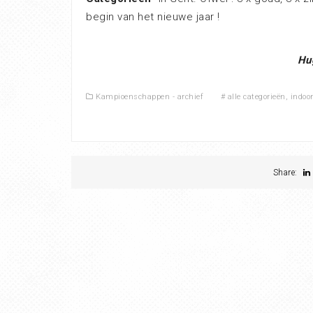
begin van het nieuwe jaar !
Hu
Kampioenschappen - archief
#
alle categorieën
,
indoo
Share: