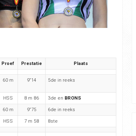
Proef
Prestatie
Plaats
60 m
9″14
5de in reeks
HSS
8 m 86
3de en
BRONS
60 m
9″75
6de in reeks
HSS
7 m 58
8ste