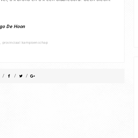
go De Hoon
r
,
provinciaal kampioenschap
/
/
/