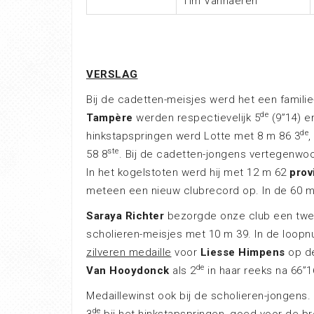
Tim Vanhaeren
VERSLAG
Bij de cadetten-meisjes werd het een famili
de
Tampère
werden respectievelijk 5
(9”14) e
de
hinkstapspringen werd Lotte met 8 m 86 3
,
ste
58 8
. Bij de cadetten-jongens vertegenwo
In het kogelstoten werd hij met 12 m 62
prov
meteen een nieuw clubrecord op. In de 60 m
Saraya Richter
bezorgde onze club een tw
scholieren-meisjes met 10 m 39. In de loop
zilveren medaille
voor
Liesse Himpens
op d
de
Van Hooydonck
als 2
in haar reeks na 66”1
Medaillewinst ook bij de scholieren-jongens.
de
3
bij het hinkstapspringen, goed voor de
br