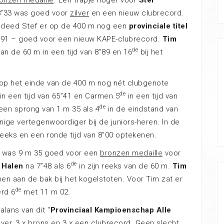
 8”33 was goed voor
zilver
en een nieuw clubrecord.
n, deed Stef er op de 400 m nog een
provinciale titel
0”91 – goed voor een nieuw KAPE-clubrecord.
Tim
de
van de 60 m in een tijd van 8”89 en 16
bij het
op het einde van de 400 m nog nét clubgenote
de
in een tijd van 65”41 en Carmen 5
in een tijd van
de
en sprong van 1 m 35 als 4
in de eindstand van
ige vertegenwoordiger bij de juniors-heren. In de
 reeks en een ronde tijd van 8”00 optekenen.
es was 9 m 35 goed voor een
bronzen medaille
voor
de
 Halen
na 7”48 als 6
in zijn reeks van de 60 m.
Tim
 aan de bak bij het kogelstoten. Voor Tim zat er
de
erd 6
met 11 m 02.
lans van dit “
Provinciaal Kampioenschap Alle
zilver, 3 x brons en 3 x een clubrecord. Geen slecht