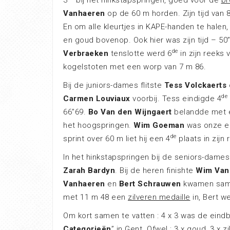
Vanhaeren
op de 60 m horden. Zijn tijd van
En om alle kleurtjes in KAPE-handen te hale
en goud bovenop. Ook hier was zijn tijd – 5
de
Verbraeken
tenslotte werd 6
in zijn reeks 
kogelstoten met een worp van 7 m 86.
Bij de juniors-dames flitste
Tess Volckaerts
de
Carmen Louviaux
voorbij. Tess eindigde 4
66”69.
Bo Van den Wijngaert
belandde met e
het hoogspringen.
Wim Goeman
was onze en
de
sprint over 60 m liet hij een 4
plaats in zijn
In het hinkstapspringen bij de seniors-dam
Zarah Bardyn
. Bij de heren finishte
Wim Van
Vanhaeren
en
Bert Schrauwen
kwamen samen
met 11 m 48 een
zilveren medaille
in, Bert w
Om kort samen te vatten : 4 x 3 was de eindba
Categorieën
” in Gent. Ofwel : 3 x goud, 3 x 