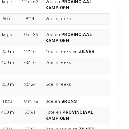
kogel
12 m 62
2de en
PROVINCIAAL
KAMPIOEN
60 m
8″14
2de in reeks
kogel
10 m 39
2de en
PROVINCIAAL
KAMPIOEN
200 m
27″16
4de in reeks en
ZILVER
400 m
66″16
2de in reeks
200 m
26″24
5de in reeks
HSS
10 m 78
3de en
BRONS
400 m
50″91
1ste en
PROVINCIAAL
KAMPIOEN