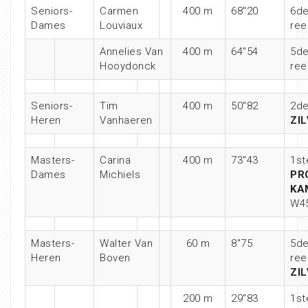
Seniors-
Carmen
400 m
68″20
6de
Dames
Louviaux
ree
Annelies Van
400 m
64″54
5de
Hooydonck
ree
Seniors-
Tim
400 m
50″82
2de
Heren
Vanhaeren
ZI
Masters-
Carina
400 m
73″43
1st
Dames
Michiels
PR
KA
W4
Masters-
Walter Van
60 m
8″75
5de
Heren
Boven
ree
ZI
200 m
29″83
1st