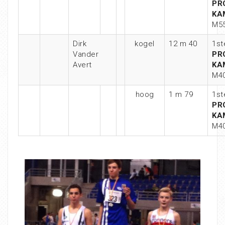
PR
KA
M5
Dirk
kogel
12 m 40
1st
Vander
PR
Avert
KA
M4
hoog
1 m 79
1st
PR
KA
M4