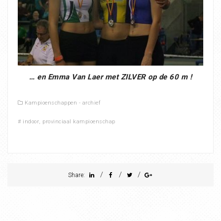
… en Emma Van Laer met ZILVER op de 60 m !
Kampioenschappen - archief
#
indoor
,
provinciaal kampioenschap
/
/
/
Share: