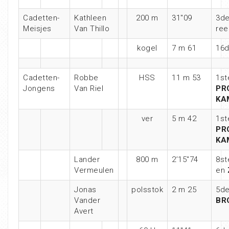
Cadetten-
Kathleen
200 m
31″09
3de
Meisjes
Van Thillo
ree
kogel
7 m 61
16
Cadetten-
Robbe
HSS
11 m 53
1st
Jongens
Van Riel
PR
KA
ver
5 m 42
1st
PR
KA
Lander
800 m
2’15″74
8st
Vermeulen
en
Jonas
polsstok
2 m 25
5de
Vander
BR
Avert