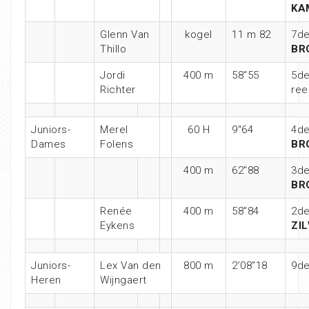
KA
Glenn Van
kogel
11 m 82
7de
Thillo
BR
Jordi
400 m
58″55
5de
Richter
ree
Juniors-
Merel
60 H
9″64
4de
Dames
Folens
BR
400 m
62″88
3de
BR
Renée
400 m
58″84
2de
Eykens
ZI
Juniors-
Lex Van den
800 m
2’08″18
9d
Heren
Wijngaert