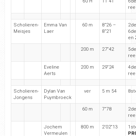
60 H
11″41
6de
ree
Scholieren-
Emma Van
60 m
8″26 –
2de
Meisjes
Laer
8″21
6de
en
200 m
27″42
5de
ree
Eveline
200 m
29″24
4de
Aerts
ree
Scholieren-
Dylan Van
ver
5 m 54
8st
Jongens
Puymbroeck
60 m
7″78
2de
ree
Jochem
800 m
2’02″13
1st
Vermeulen
PR