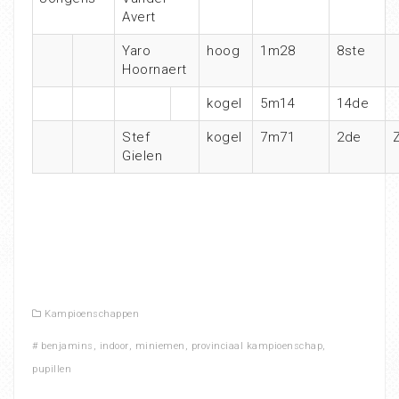
Avert
Yaro
hoog
1m28
8ste
Hoornaert
kogel
5m14
14de
Stef
kogel
7m71
2de
Z
Gielen
Kampioenschappen
#
benjamins
,
indoor
,
miniemen
,
provinciaal kampioenschap
,
pupillen