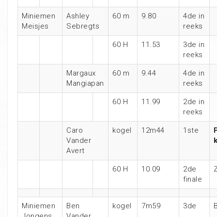
Miniemen
Ashley
60 m
9.80
4de in
Meisjes
Sebregts
reeks
60 H
11.53
3de in
reeks
Margaux
60 m
9.44
4de in
Mangiapan
reeks
60 H
11.99
2de in
reeks
Caro
kogel
12m44
1ste
Vander
Avert
60 H
10.09
2de
Z
finale
Miniemen
Ben
kogel
7m59
3de
Jongens
Vander