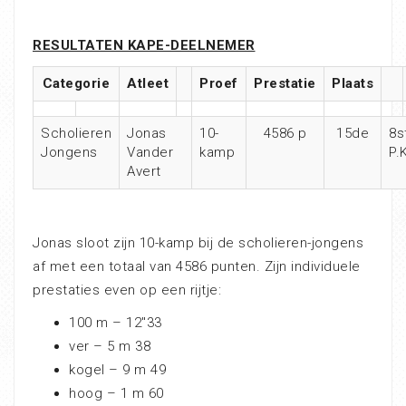
RESULTATEN K
APE-DEELNEMER
Categorie
Atleet
Proef
Prestatie
Plaats
Scholieren
Jonas
10-
4586 p
15de
8s
Jongens
Vander
kamp
P.
Avert
Jonas sloot zijn 10-kamp bij de scholieren-jongens
af met een totaal van 4586 punten. Zijn individuele
prestaties even op een rijtje:
100 m – 12″33
ver – 5 m 38
kogel – 9 m 49
hoog – 1 m 60