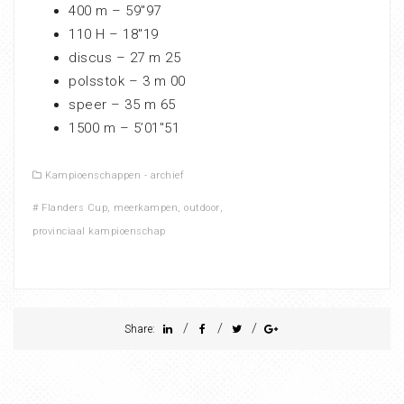
400 m – 59″97
110 H – 18″19
discus – 27 m 25
polsstok – 3 m 00
speer – 35 m 65
1500 m – 5’01″51
Kampioenschappen - archief
#
Flanders Cup
,
meerkampen
,
outdoor
,
provinciaal kampioenschap
/
/
/
Share: