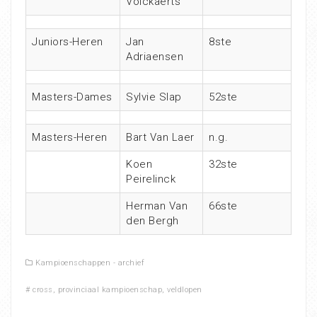
Volckaerts
Juniors-Heren
Jan
8ste
Adriaensen
Masters-Dames
Sylvie Slap
52ste
Masters-Heren
Bart Van Laer
n.g.
Koen
32ste
Peirelinck
Herman Van
66ste
den Bergh
Kampioenschappen - archief
#
cross
,
provinciaal kampioenschap
,
veldlopen