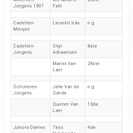
Jongens 1997
Fath
Cadetten-
Lieselot Ickx
n.g.
Meisjes
Cadetten-
Stijn
8ste
Jongens
Adriaensen
Marnix Van
24ste
Laer
Scholieren-
Jelle Van de
n.g.
Jongens
Sande
Quinten Van
13de
Laer
Juniors-Dames
Tess
4de