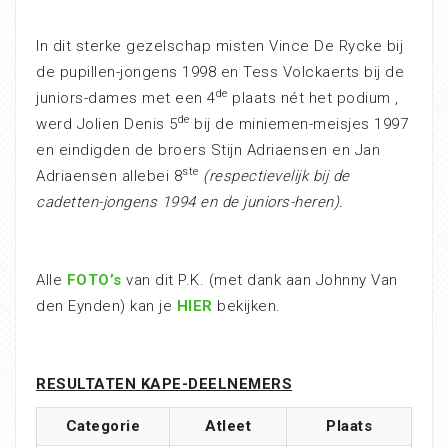
In dit sterke gezelschap misten Vince De Rycke bij
de pupillen-jongens 1998 en Tess Volckaerts bij de
de
juniors-dames met een 4
plaats nét het podium ,
de
werd Jolien Denis 5
bij de miniemen-meisjes 1997
en eindigden de broers Stijn Adriaensen en Jan
ste
Adriaensen allebei 8
(respectievelijk bij de
cadetten-jongens 1994 en de juniors-heren).
Alle
FOTO’s
van dit P.K. (met dank aan Johnny Van
den Eynden) kan je
HIER
bekijken.
RESULTATEN KAPE-DEELNEMERS
Categorie
Atleet
Plaats