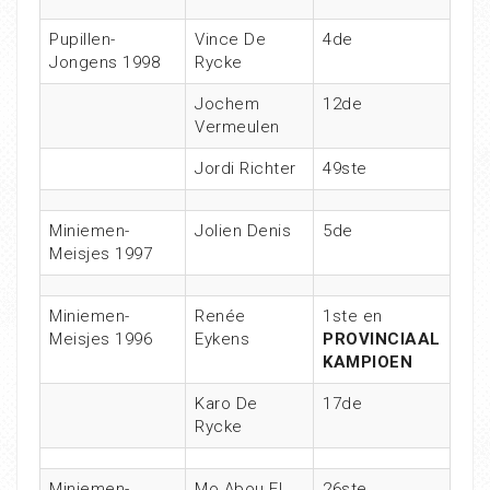
Pupillen-
Vince De
4de
Jongens 1998
Rycke
Jochem
12de
Vermeulen
Jordi Richter
49ste
Miniemen-
Jolien Denis
5de
Meisjes 1997
Miniemen-
Renée
1ste en
Meisjes 1996
Eykens
PROVINCIAAL
KAMPIOEN
Karo De
17de
Rycke
Miniemen-
Mo Abou El
26ste