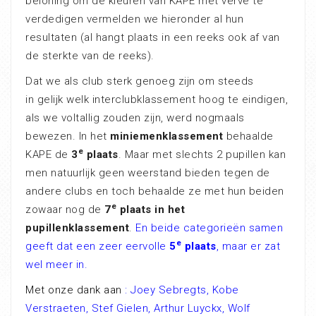
beloning om de kleuren van KAPE met verve te
verdedigen vermelden we hieronder al hun
resultaten (al hangt plaats in een reeks ook af van
de sterkte van de reeks).
Dat we als club sterk genoeg zijn om steeds
in gelijk welk interclubklassement hoog te eindigen,
als we voltallig zouden zijn, werd nogmaals
bewezen. In het
miniemenklassement
behaalde
e
KAPE de
3
plaats
. Maar met slechts 2 pupillen kan
men natuurlijk geen weerstand bieden tegen de
andere clubs en toch behaalde ze met hun beiden
e
zowaar nog de
7
plaats in het
pupillenklassement
.
En beide categorieën samen
e
geeft dat een zeer eervolle
5
plaats
, maar er zat
wel meer in.
Met onze dank aan
: Joey Sebregts, Kobe
Verstraeten, Stef Gielen, Arthur Luyckx, Wolf