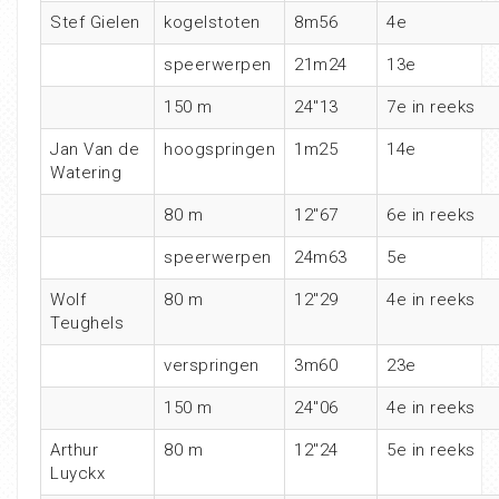
Stef Gielen
kogelstoten
8m56
4e
speerwerpen
21m24
13e
150 m
24″13
7e in reeks
Jan Van de
hoogspringen
1m25
14e
Watering
80 m
12″67
6e in reeks
speerwerpen
24m63
5e
Wolf
80 m
12″29
4e in reeks
Teughels
verspringen
3m60
23e
150 m
24″06
4e in reeks
Arthur
80 m
12″24
5e in reeks
Luyckx