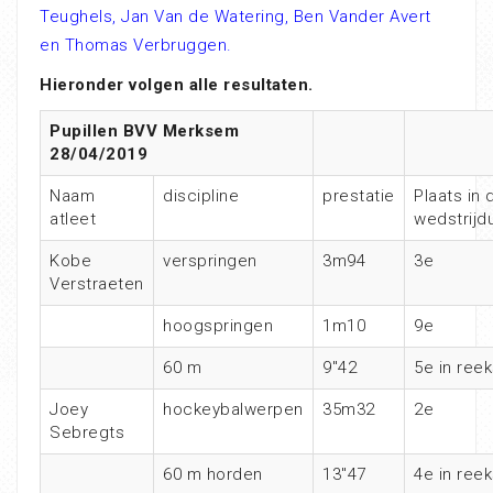
Teughels, Jan Van de Watering, Ben Vander Avert
en Thomas Verbruggen.
Hieronder volgen alle resultaten.
Pupillen BVV Merksem
28/04/2019
Naam
discipline
prestatie
Plaats in 
atleet
wedstrijdu
Kobe
verspringen
3m94
3e
Verstraeten
hoogspringen
1m10
9e
60 m
9″42
5e in ree
Joey
hockeybalwerpen
35m32
2e
Sebregts
60 m horden
13″47
4e in ree