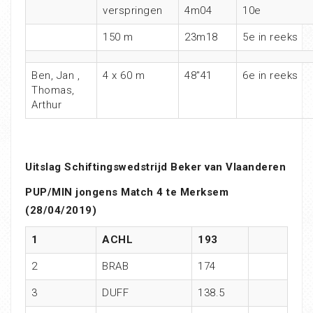
verspringen
4m04
10e
150 m
23m18
5e in reeks
Ben, Jan ,
4 x 60 m
48″41
6e in reeks
Thomas,
Arthur
Uitslag Schiftingswedstrijd Beker van Vlaanderen
PUP/MIN jongens Match 4 te Merksem
(28/04/2019)
1
ACHL
193
2
BRAB
174
3
DUFF
138.5