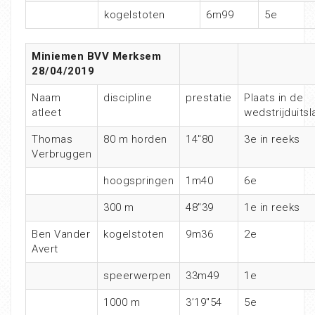
kogelstoten
6m99
5e
Miniemen BVV Merksem
28/04/2019
Naam
discipline
prestatie
Plaats in de
atleet
wedstrijduitsl
Thomas
80 m horden
14″80
3e in reeks
Verbruggen
hoogspringen
1m40
6e
300 m
48″39
1e in reeks
Ben Vander
kogelstoten
9m36
2e
Avert
speerwerpen
33m49
1e
1000 m
3’19″54
5e