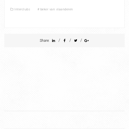
Interclubs
#
beker van vlaanderen
/
/
/
Share: