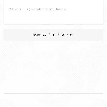
Allerlei
#
gemeentepark
,
schuilruimte
/
/
/
Share: