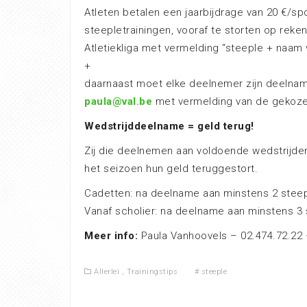
Atleten betalen een jaarbijdrage van 20 €/s
steepletrainingen, vooraf te storten op re
Atletiekliga met vermelding “steeple + naam 
+
daarnaast moet elke deelnemer zijn deelnam
paula@val.be
met vermelding van de gekozen
Wedstrijddeelname = geld terug!
Zij die deelnemen aan voldoende wedstrijden
het seizoen hun geld teruggestort.
Cadetten: na deelname aan minstens 2 stee
Vanaf scholier: na deelname aan minstens 3
Meer info:
Paula Vanhoovels – 02.474.72.22
Allerlei
,
Trainingstips
#
steeple