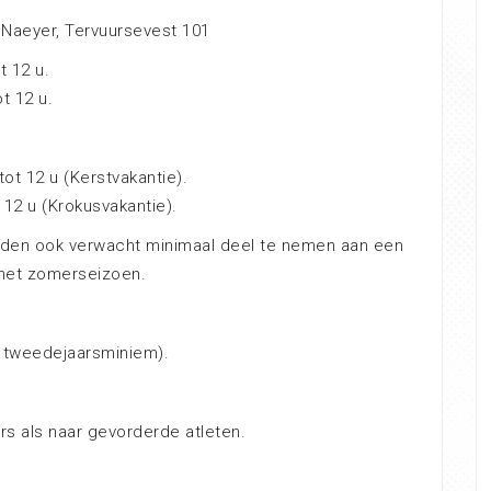
 Naeyer, Tervuursevest 101
 12 u.
t 12 u.
t 12 u (Kerstvakantie).
 12 u (Krokusvakantie).
rden ook verwacht minimaal deel te nemen aan een
 het zomerseizoen.
 tweedejaarsminiem).
ers als naar gevorderde atleten.