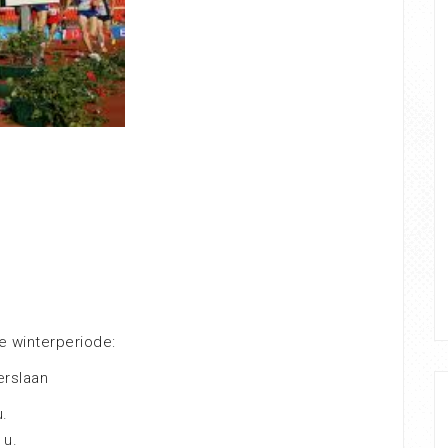
e winterperiode:
erslaan
u.
 u.