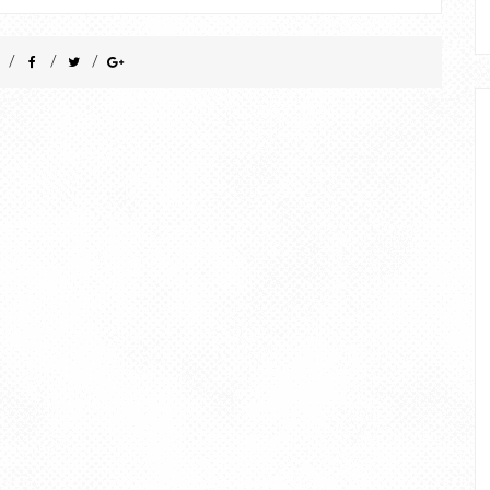
/
/
/