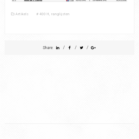
Artikels
#
400 H
,
ranglijsten
/
/
/
Share: