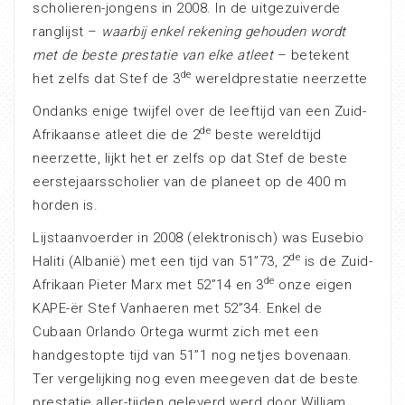
scholieren-jongens in 2008. In de uitgezuiverde
ranglijst –
waarbij enkel rekening gehouden wordt
met de beste prestatie van elke atleet
– betekent
de
het zelfs dat Stef de 3
wereldprestatie neerzette
Ondanks enige twijfel over de leeftijd van een Zuid-
de
Afrikaanse atleet die de 2
beste wereldtijd
neerzette, lijkt het er zelfs op dat Stef de beste
eerstejaarsscholier van de planeet op de 400 m
horden is.
Lijstaanvoerder in 2008 (elektronisch) was Eusebio
de
Haliti (Albanië) met een tijd van 51”73, 2
is de Zuid-
de
Afrikaan Pieter Marx met 52”14 en 3
onze eigen
KAPE-ër Stef Vanhaeren met 52”34. Enkel de
Cubaan Orlando Ortega wurmt zich met een
handgestopte tijd van 51”1 nog netjes bovenaan.
Ter vergelijking nog even meegeven dat de beste
prestatie aller-tijden geleverd werd door William